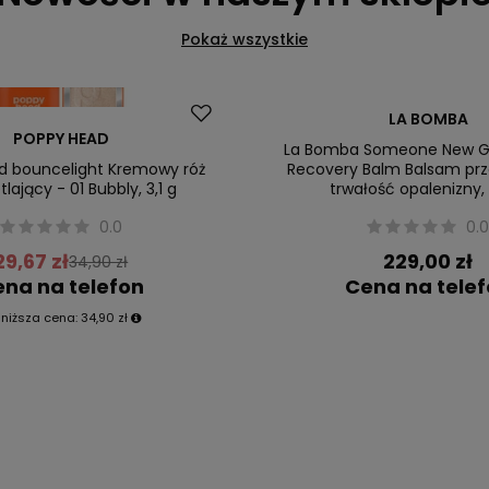
Pokaż wszystkie
Dostawa za 0 zł
LA BOMBA
POPPY HEAD
Nowość
La Bomba Someone New G
d bouncelight Kremowy róż
Recovery Balm Balsam prz
tlający - 01 Bubbly, 3,1 g
trwałość opalenizny, 
0.0
0.
29,67 zł
229,00 zł
34,90 zł
na na telefon
Cena na tele
jniższa cena:
34,90 zł