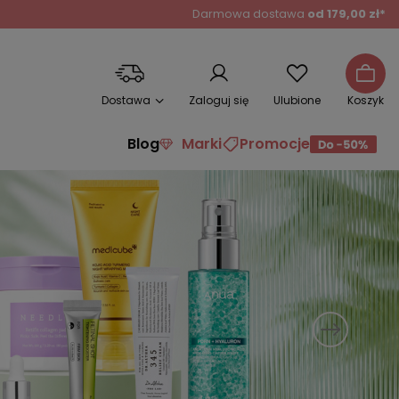
Darmowa dostawa
od 179,00 zł*
Dostawa
Zaloguj się
Ulubione
Koszyk
Blog
Marki
Promocje