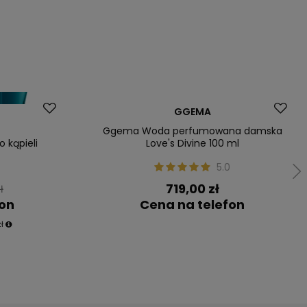
Dostawa za 0 zł
GGEMA
Ggema Woda perfumowana damska
 kąpieli
Love's Divine 100 ml
5.0
719,00 zł
ł
fon
Cena na telefon
ł