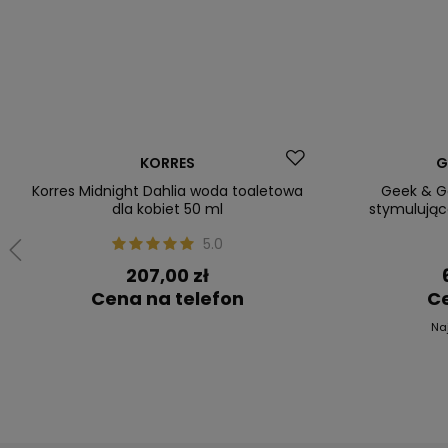
Dostawa za 0 zł
Okazja
KORRES
G
Korres Midnight Dahlia woda toaletowa
Geek & G
dla kobiet 50 ml
stymulując
5.0
207,00 zł
Cena na telefon
Ce
Na