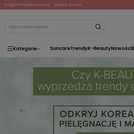
Program lojalnościowy – dołącz do nas
Suncare
Trendy
K-Beauty
Nowości
Kategorie