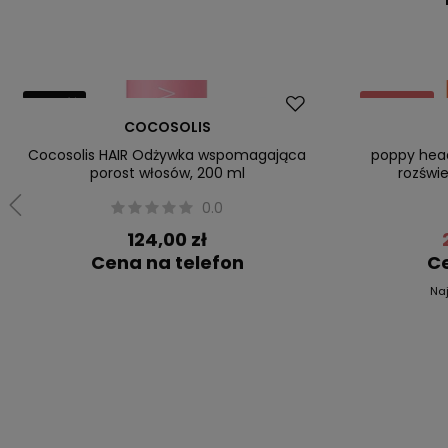
Nowość
Promocja
COCOSOLIS
Nowość
Cocosolis HAIR Odżywka wspomagająca
poppy hea
porost włosów, 200 ml
rozświe
0.0
124,00 zł
Cena na telefon
Ce
Na