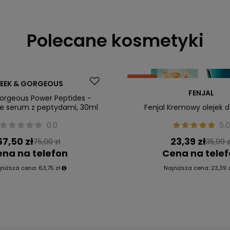
Polecane kosmetyki
Okazja
EEK & GORGEOUS
FENJAL
Nasz bestseller
orgeous Power Peptides -
e serum z peptydami, 30ml
Fenjal Kremowy olejek do
0.0
5.0
67,50 zł
23,39 zł
75,00 zł
35,99 z
na na telefon
Cena na tele
jniższa cena:
63,75 zł
Najniższa cena:
23,39 z