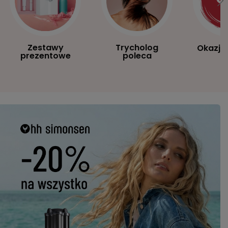
Zestawy
Trycholog
Okazje
prezentowe
poleca