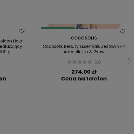
Dostawa za 0 zł
COCOSOLIS
Nowość
olden Hour
edłużający
Cocosolis Beauty Essentials Zestaw Skin
100 g
Anticellulite & Grow
0
0.0
274,00 zł
fon
Cena na telefon