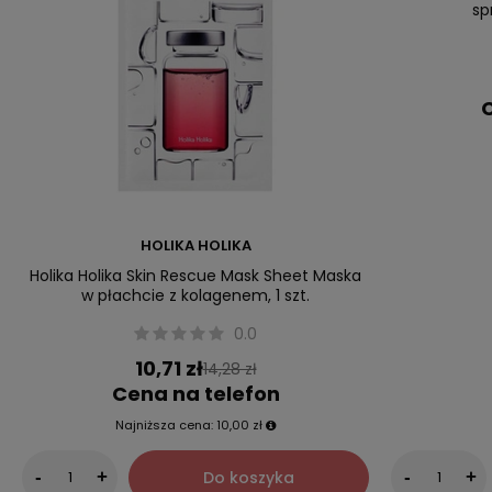
sp
C
HOLIKA HOLIKA
Holika Holika Skin Rescue Mask Sheet Maska
w płachcie z kolagenem, 1 szt.
0.0
10,71 zł
14,28 zł
Cena na telefon
Najniższa cena:
10,00 zł
Do koszyka
-
+
-
+