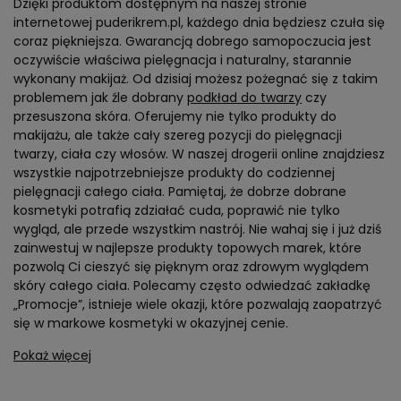
Dzięki produktom dostępnym na naszej stronie
internetowej puderikrem.pl, każdego dnia będziesz czuła się
coraz piękniejsza. Gwarancją dobrego samopoczucia jest
oczywiście właściwa pielęgnacja i naturalny, starannie
wykonany makijaż. Od dzisiaj możesz pożegnać się z takim
problemem jak źle dobrany
podkład do twarzy
czy
przesuszona skóra. Oferujemy nie tylko produkty do
makijażu, ale także cały szereg pozycji do pielęgnacji
twarzy, ciała czy włosów. W naszej drogerii online znajdziesz
wszystkie najpotrzebniejsze produkty do codziennej
pielęgnacji całego ciała. Pamiętaj, że dobrze dobrane
kosmetyki potrafią zdziałać cuda, poprawić nie tylko
wygląd, ale przede wszystkim nastrój. Nie wahaj się i już dziś
zainwestuj w najlepsze produkty topowych marek, które
pozwolą Ci cieszyć się pięknym oraz zdrowym wyglądem
skóry całego ciała. Polecamy często odwiedzać zakładkę
„Promocje”, istnieje wiele okazji, które pozwalają zaopatrzyć
się w markowe kosmetyki w okazyjnej cenie.
Pokaż więcej