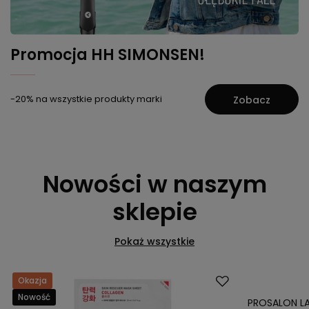
Promocja HH SIMONSEN!
-20% na wszystkie produkty marki
Zobacz
Nowości w naszym
sklepie
Pokaż wszystkie
Okazja
Nowość
Nowość
PROSALON L