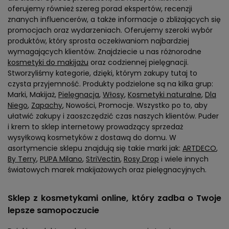
oferujemy również szereg porad ekspertów, recenzji
znanych influencerów, a także informacje o zbliżających się
promocjach oraz wydarzeniach. Oferujemy szeroki wybór
produktów, który sprosta oczekiwaniom najbardziej
wymagających klientów. Znajdziecie u nas różnorodne
kosmetyki do makijażu
oraz codziennej pielęgnacji.
Stworzyliśmy kategorie, dzięki, którym zakupy tutaj to
czysta przyjemność. Produkty podzielone są na kilka grup:
Marki, Makijaż,
Pielęgnacja
,
Włosy
,
Kosmetyki naturalne
,
Dla
Niego
,
Zapachy
, Nowości, Promocje. Wszystko po to, aby
ułatwić zakupy i zaoszczędzić czas naszych klientów. Puder
i krem to sklep internetowy prowadzący sprzedaż
wysyłkową kosmetyków z dostawą do domu. W
asortymencie sklepu znajdują się takie marki jak:
ARTDECO
,
By Terry
,
PUPA Milano
,
StriVectin
,
Rosy Drop
i wiele innych
światowych marek makijażowych oraz pielęgnacyjnych.
Sklep z kosmetykami online, który zadba o Twoje
lepsze samopoczucie