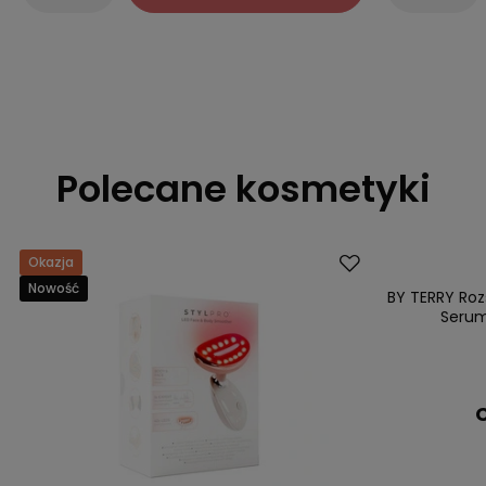
Polecane kosmetyki
Okazja
Dostawa za 0 
Nowość
BY TERRY Roz
Serum 
C