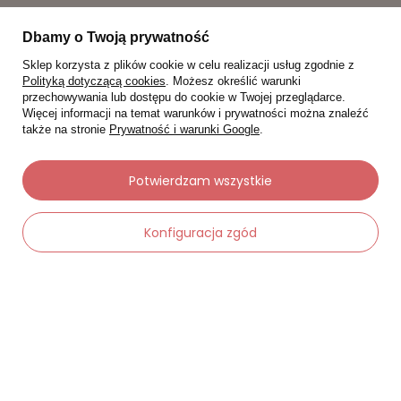
Dbamy o Twoją prywatność
Sklep korzysta z plików cookie w celu realizacji usług zgodnie z
Polityką dotyczącą cookies
. Możesz określić warunki
przechowywania lub dostępu do cookie w Twojej przeglądarce.
Więcej informacji na temat warunków i prywatności można znaleźć
także na stronie
Prywatność i warunki Google
.
Potwierdzam wszystkie
Konfiguracja zgód
Moje zamówienia
Status zamówienia
Śledzenie przesyłki
Chcę zareklamować produkt
Chcę zwrócić produkt