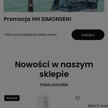
Promocja HH SIMONSEN!
-20% na wszystkie produkty marki
Zobacz
Nowości w naszym
sklepie
Pokaż wszystkie
Nowość
Nowość
INGLOT Krem