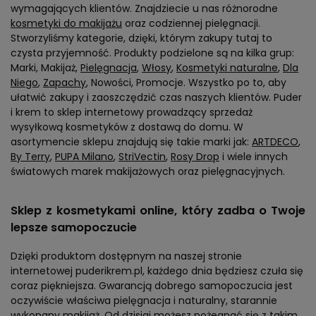
wymagających klientów. Znajdziecie u nas różnorodne
kosmetyki do makijażu
oraz codziennej pielęgnacji.
Stworzyliśmy kategorie, dzięki, którym zakupy tutaj to
czysta przyjemność. Produkty podzielone są na kilka grup:
Marki, Makijaż,
Pielęgnacja
,
Włosy
,
Kosmetyki naturalne
,
Dla
Niego
,
Zapachy
, Nowości, Promocje. Wszystko po to, aby
ułatwić zakupy i zaoszczędzić czas naszych klientów. Puder
i krem to sklep internetowy prowadzący sprzedaż
wysyłkową kosmetyków z dostawą do domu. W
asortymencie sklepu znajdują się takie marki jak:
ARTDECO
,
By Terry
,
PUPA Milano
,
StriVectin
,
Rosy Drop
i wiele innych
światowych marek makijażowych oraz pielęgnacyjnych.
Sklep z kosmetykami online, który zadba o Twoje
lepsze samopoczucie
Dzięki produktom dostępnym na naszej stronie
internetowej puderikrem.pl, każdego dnia będziesz czuła się
coraz piękniejsza. Gwarancją dobrego samopoczucia jest
oczywiście właściwa pielęgnacja i naturalny, starannie
wykonany makijaż. Od dzisiaj możesz pożegnać się z takim