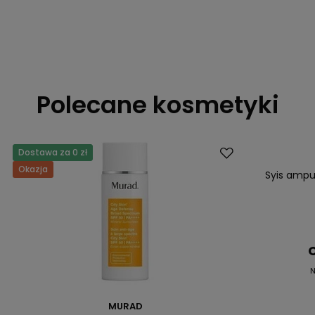
Polecane kosmetyki
Dostawa za 0 zł
Promocja
Okazja
Nasz bestsell
Syis ampuł
C
N
MURAD