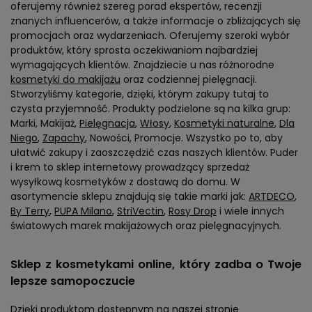
promocjach oraz wydarzeniach. Oferujemy szeroki wybór
produktów, który sprosta oczekiwaniom najbardziej
wymagających klientów. Znajdziecie u nas różnorodne
kosmetyki do makijażu
oraz codziennej pielęgnacji.
Stworzyliśmy kategorie, dzięki, którym zakupy tutaj to
czysta przyjemność. Produkty podzielone są na kilka grup:
Marki, Makijaż,
Pielęgnacja
,
Włosy
,
Kosmetyki naturalne
,
Dla
Niego
,
Zapachy
, Nowości, Promocje. Wszystko po to, aby
ułatwić zakupy i zaoszczędzić czas naszych klientów. Puder
i krem to sklep internetowy prowadzący sprzedaż
wysyłkową kosmetyków z dostawą do domu. W
asortymencie sklepu znajdują się takie marki jak:
ARTDECO
,
By Terry
,
PUPA Milano
,
StriVectin
,
Rosy Drop
i wiele innych
światowych marek makijażowych oraz pielęgnacyjnych.
Sklep z kosmetykami online, który zadba o Twoje
lepsze samopoczucie
Dzięki produktom dostępnym na naszej stronie
internetowej puderikrem.pl, każdego dnia będziesz czuła się