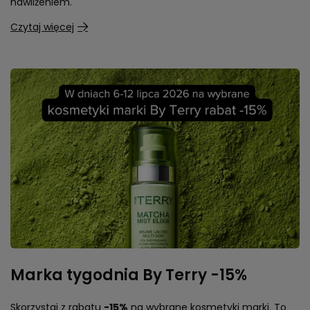
Przygotuj skórę na słoneczne dni z KORRES. Skorzystaj z
rabatów do
-45%
na całą markę i odkryj linię Yoghurt
Suncare, która łączy wysoką ochronę SPF z intensywnym
nawilżeniem.
Czytaj więcej