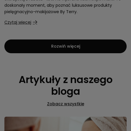
Marka tygodnia By Terry -15%
Skorzystaj z rabatu
-15%
na wybrane kosmetyki marki. To
doskonały moment, aby poznać luksusowe produkty
pielęgnacyjno-makijażowe By Terry.
Czytaj więcej
Rozwiń więcej
Artykuły z naszego
bloga
Zobacz wszystkie