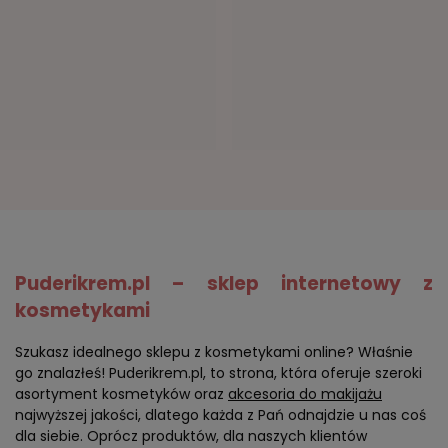
Puderikrem.pl – sklep internetowy z
kosmetykami
Szukasz idealnego sklepu z kosmetykami online? Właśnie
go znalazłeś! Puderikrem.pl, to strona, która oferuje szeroki
asortyment kosmetyków oraz
akcesoria do makijażu
najwyższej jakości, dlatego każda z Pań odnajdzie u nas coś
dla siebie. Oprócz produktów, dla naszych klientów
oferujemy również szereg porad ekspertów, recenzji
znanych influencerów, a także informacje o zbliżających się