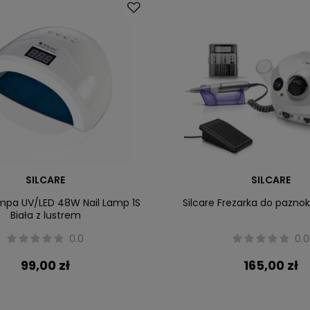
SILCARE
SILCARE
ampa UV/LED 48W Nail Lamp 1S
Silcare Frezarka do pazno
Biała z lustrem
0.0
0.0
99,00 zł
165,00 zł