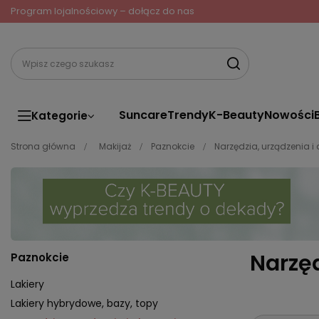
Program lojalnościowy – dołącz do nas
Suncare
Trendy
K-Beauty
Nowości
Kategorie
Strona główna
Makijaż
Paznokcie
Narzędzia, urządzenia i
Narzęd
Paznokcie
Lakiery
Lakiery hybrydowe, bazy, topy