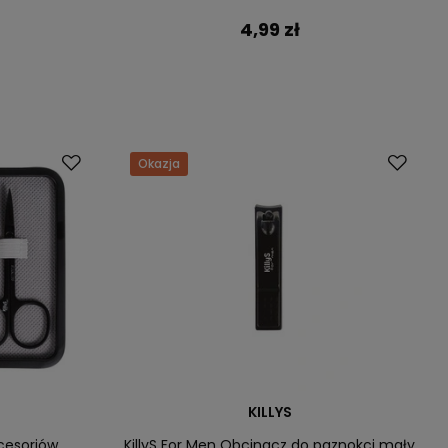
4,99 zł
Okazja
KILLYS
kcesoriów
KillyS For Men Obcinacz do paznokci mały