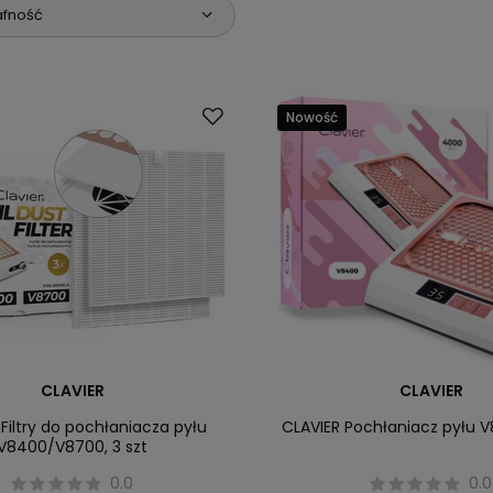
afność
Nowość
CLAVIER
CLAVIER
Filtry do pochłaniacza pyłu
CLAVIER Pochłaniacz pyłu 
V8400/V8700, 3 szt
0.0
0.0