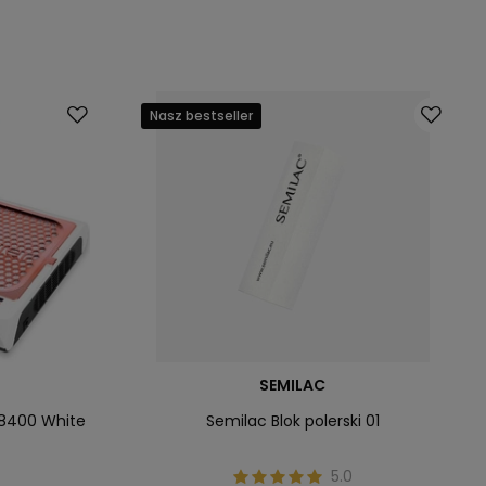
Nasz bestseller
SEMILAC
V8400 White
Semilac Blok polerski 01
5.0