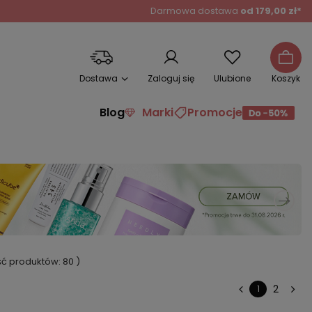
Darmowa dostawa
od 179,00 zł*
Dostawa
Zaloguj się
Ulubione
Koszyk
Blog
Marki
Promocje
ość produktów:
80
)
2
1