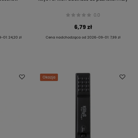
0.0
6,79 zł
9-01
:
24,20 zł
Cena nadchodząca od
2026-09-01
:
7,99 zł
Okazja