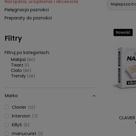
Narzędzia, urządzenia i akcesoria
Najlepsza tr
Pielęgnacja paznokci
Preparaty do paznokci
Nowość
Filtry
Filtruj po kategoriach:
Makijaż
(80)
Twarz
(1)
Ciało
(80)
Trendy
(38)
Marka
Clavier
12
intervion
7
CLAVIER 
KillyS
6
manucurist
1