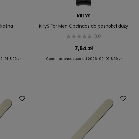
KILLYS
skośna
KillyS For Men Obcinacz do paznokci duży
0.0
7,64 zł
9-01
:
8,99 zł
Cena nadchodząca od
2026-09-01
:
8,99 zł