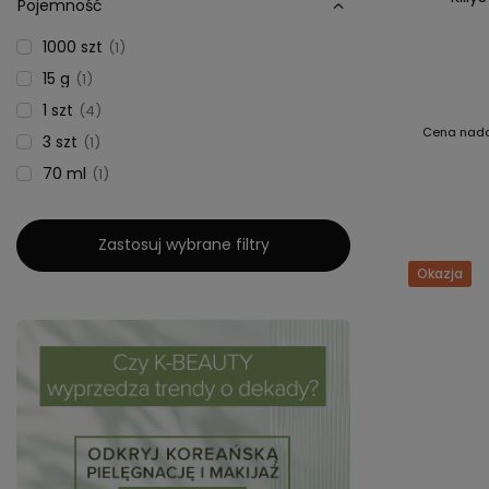
Pojemność
1000 szt
1
15 g
1
1 szt
4
Cena nad
3 szt
1
70 ml
1
Zastosuj wybrane filtry
Okazja