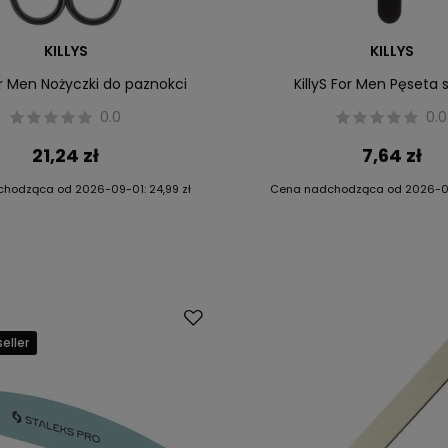
KILLYS
KILLYS
For Men Nożyczki do paznokci
KillyS For Men Pęseta 
0.0
0.0
21,24 zł
7,64 zł
chodząca od
2026-09-01
:
24,99 zł
Cena nadchodząca od
2026-0
eller