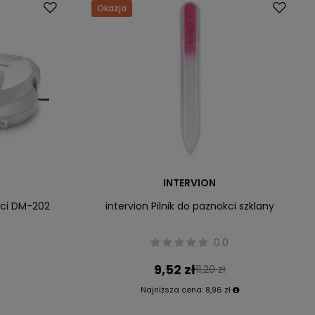
Okazja
INTERVION
kci DM-202
intervion Pilnik do paznokci szklany
0.0
9,52 zł
11,20 zł
Najniższa cena:
8,96 zł