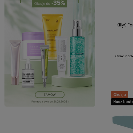
KillyS 
Cena nad
Okazja
Nasz bests