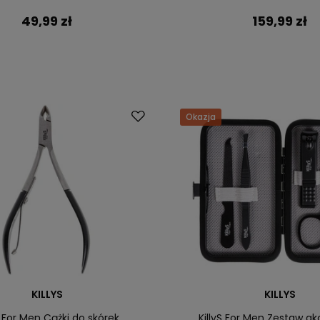
49,99 zł
159,99 zł
Okazja
KILLYS
KILLYS
S For Men Cążki do skórek
KillyS For Men Zestaw a