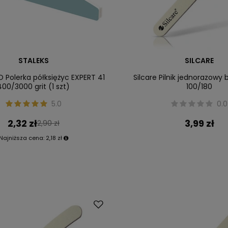
STALEKS
SILCARE
O Polerka półksiężyc EXPERT 41
Silcare Pilnik jednorazowy 
400/3000 grit (1 szt)
100/180
5.0
0.0
2,32 zł
3,99 zł
2,90 zł
Najniższa cena:
2,18 zł