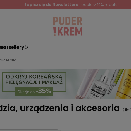
Zapisz się do Newslettera
i odbierz 10% rabatu!
Bestsellery✨
 akcesoria
zia, urządzenia i akcesoria
( il