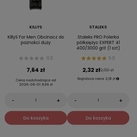
KILLYS
STALEKS
KillyS For Men Obcinacz do
Staleks PRO Polerka
paznokci duży
półksiężyc EXPERT 41
400/3000 grit (1 szt)
0.0
5.0
7,64 zł
2,32 zł
2,90 zł
Najniższa cena:
2,18 zł
Cena nadchodząca od
2026-09-01
:
8,99 zł
-
-
+
+
Do koszyka
Do koszyka