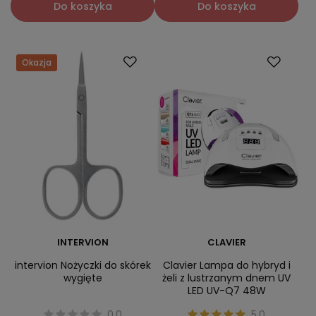
Do koszyka
Do koszyka
Okazja
INTERVION
CLAVIER
intervion Nożyczki do skórek
Clavier Lampa do hybryd i
wygięte
żeli z lustrzanym dnem UV
LED UV-Q7 48W
0.0
5.0