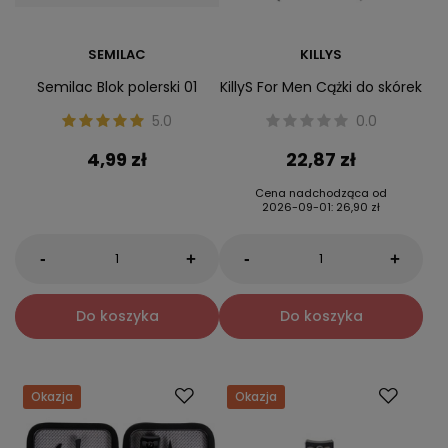
SEMILAC
KILLYS
Semilac Blok polerski 01
KillyS For Men Cążki do skórek
5.0
0.0
4,99 zł
22,87 zł
Cena nadchodząca od
2026-09-01
:
26,90 zł
-
-
+
+
Do koszyka
Do koszyka
Okazja
Okazja