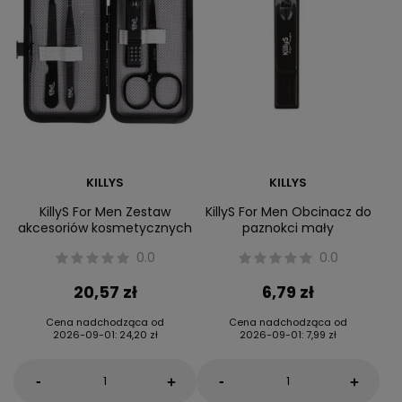
KILLYS
KILLYS
KillyS For Men Zestaw
KillyS For Men Obcinacz do
akcesoriów kosmetycznych
paznokci mały
0.0
0.0
20,57 zł
6,79 zł
Cena nadchodząca od
Cena nadchodząca od
2026-09-01
:
24,20 zł
2026-09-01
:
7,99 zł
-
-
+
+