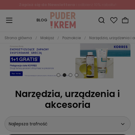
Zapisz się do Newslettera
i odbierz 10% rabatu!
BLOG
Strona główna
Makijaż
Paznokcie
Narzędzia, urządzenia i 
Narzędzia, urządzenia i
akcesoria
Najlepsza trafność