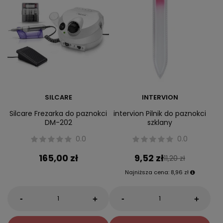
SILCARE
INTERVION
Silcare Frezarka do paznokci
intervion Pilnik do paznokci
DM-202
szklany
0.0
0.0
165,00 zł
9,52 zł
11,20 zł
Najniższa cena:
8,96 zł
-
-
+
+