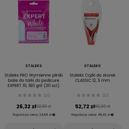
STALEKS
STALEKS
Staleks PRO Wymienne pilniki
Staleks Cążki do skorek
białe do tarki do pedicure
CLASSIC 12, 5 mm
EXPERT 10, 180 grit (30 szt)
0.0
0.0
26,32 zł
52,72 zł
32,90 zł
65,90 zł
Najniższa cena:
24,68 zł
Najniższa cena:
49,43 zł