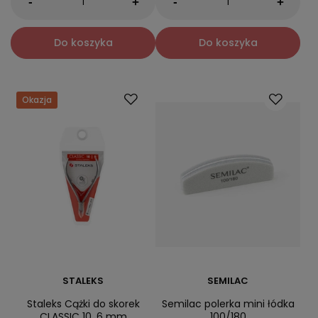
-
-
+
+
Do koszyka
Do koszyka
Okazja
STALEKS
SEMILAC
Staleks Cążki do skorek
Semilac polerka mini łódka
CLASSIC 10, 6 mm
100/180