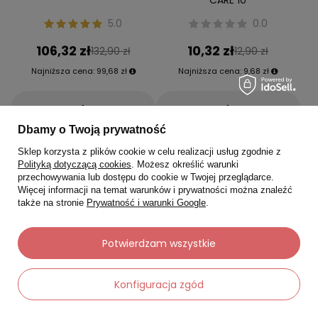
5.0
0.0
106,32 zł
10,32 zł
132,90 zł
12,90 zł
Najniższa cena:
99,68 zł
Najniższa cena:
9,68 zł
-
-
+
+
Dbamy o Twoją prywatność
Do koszyka
Do koszyka
Sklep korzysta z plików cookie w celu realizacji usług zgodnie z
Polityką dotyczącą cookies
. Możesz określić warunki
przechowywania lub dostępu do cookie w Twojej przeglądarce.
Więcej informacji na temat warunków i prywatności można znaleźć
także na stronie
Prywatność i warunki Google
.
Okazja
Okazja
Potwierdzam wszystkie
Konfiguracja zgód