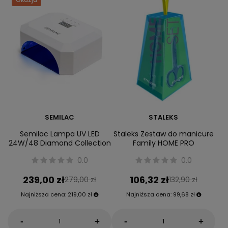
SEMILAC
STALEKS
Semilac Lampa UV LED
Staleks Zestaw do manicure
24W/48 Diamond Collection
Family HOME PRO
0.0
0.0
239,00 zł
106,32 zł
279,00 zł
132,90 zł
Najniższa cena:
219,00 zł
Najniższa cena:
99,68 zł
-
-
+
+