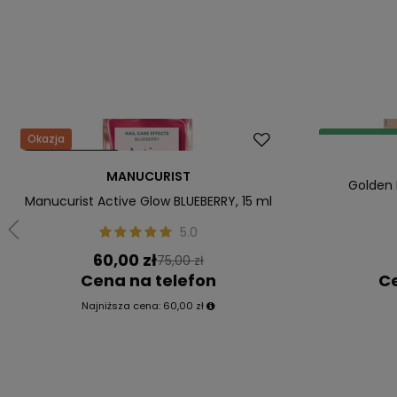
Okazja
Dostawa za 0
Nasz bestseller
Polecany
MANUCURIST
Golden 
Manucurist Active Glow BLUEBERRY, 15 ml
5.0
60,00 zł
75,00 zł
Cena na telefon
Ce
Najniższa cena:
60,00 zł