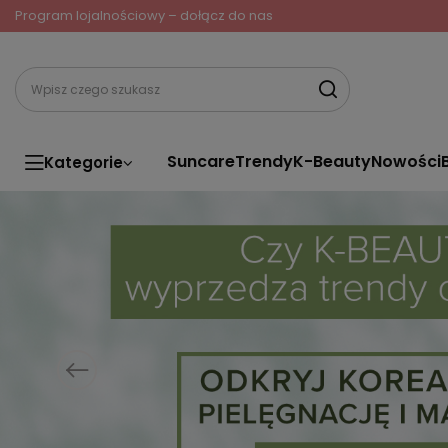
Program lojalnościowy – dołącz do nas
Suncare
Trendy
K-Beauty
Nowości
Kategorie