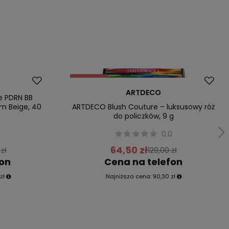
Promocja
ARTDECO
Przecena
e PDRN BB
m Beige, 40
ARTDECO Blush Couture – luksusowy róż
do policzków, 9 g
0
0.0
64,50 zł
zł
129,00 zł
fon
Cena na telefon
zł
Najniższa cena:
90,30 zł