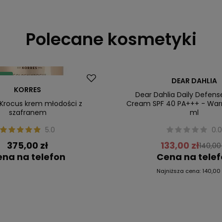
Polecane kosmetyki
 zł
Promocja
DEAR DAHLIA
KORRES
Nowość
Dear Dahlia Daily Defens
Krocus krem młodości z
Cream SPF 40 PA+++ - War
szafranem
ml
5.0
0.
375,00 zł
133,00 zł
140,00 
na na telefon
Cena na tele
Najniższa cena:
140,00 