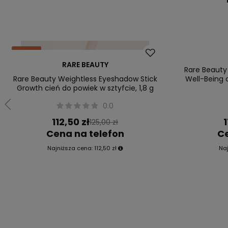
Okazja
Okazja
RARE BEAUTY
Nowość
Nowość
Rare Beauty
Rare Beauty Weightless Eyeshadow Stick
Well-Being c
Growth cień do powiek w sztyfcie, 1,8 g
0.0
112,50 zł
1
125,00 zł
Cena na telefon
Ce
Najniższa cena:
112,50 zł
Na