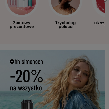
Zestawy
Trycholog
Okazje
prezentowe
poleca