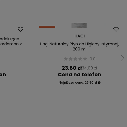
Okazja
HAGI
Nowość
odelujące
 Kardamon z
Hagi Naturalny Płyn do Higieny Intymnej,
200 ml
0
0.0
23,80 zł
34,00 zł
fon
Cena na telefon
Najniższa cena:
23,80 zł