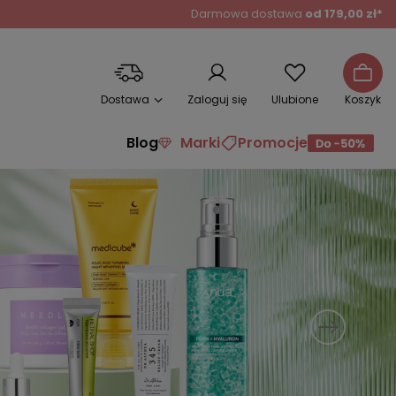
Darmowa dostawa
od 179,00 zł*
Dostawa
Zaloguj się
Ulubione
Koszyk
Blog
Marki
Promocje