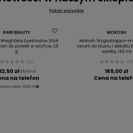
Pokaż wszystkie
Nowość
RARE BEAUTY
MOKOSH
 Weightless Eyeshadow Stick
Mokosh Wygładzająco-m
ień do powiek w sztyfcie, 1,8
serum do biustu i dekoltu
g
wanilią, 140 ml
0.0
0.
12,50 zł
165,00 zł
125,00 zł
na na telefon
Cena na tele
jniższa cena:
112,50 zł