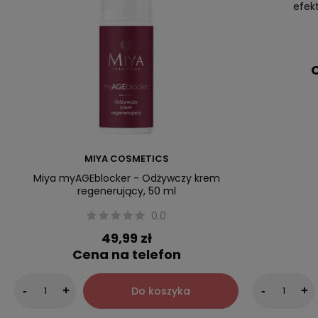
efek
C
MIYA COSMETICS
Miya myAGEblocker - Odżywczy krem
regenerujący, 50 ml
0.0
49,99 zł
Cena na telefon
Do koszyka
-
+
-
+