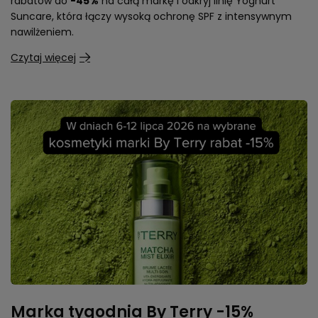
rabatów do
-45%
na całą markę i odkryj linię Yoghurt
Suncare, która łączy wysoką ochronę SPF z intensywnym
nawilżeniem.
Czytaj więcej
Marka tygodnia By Terry -15%