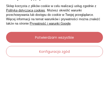
Sklep korzysta z plików cookie w celu realizacji usług zgodnie z
Polityką dotyczącą cookies
. Możesz określić warunki
przechowywania lub dostępu do cookie w Twojej przeglądarce.
Więcej informacji na temat warunków i prywatności można znaleźć
także na stronie
Prywatność i warunki Google
.
Potwierdzam wszystkie
Konfiguracja zgód
Moje zamówienia
Status zamówienia
Śledzenie przesyłki
Chcę zareklamować produkt
Chcę zwrócić produkt
Chcę wymienić towar
Kontakt