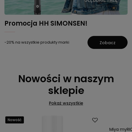
Promocja HH SIMONSEN!
-20% na wszystkie produkty marki
Zobacz
Nowości w naszym
sklepie
Pokaż wszystkie
Nowość
Nowość
Miya myRIC