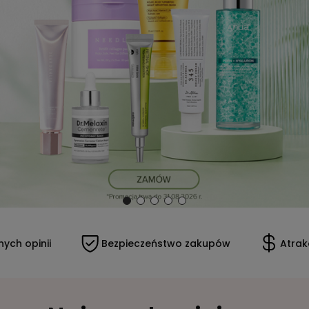
h opinii
Bezpieczeństwo zakupów
Atrakcy