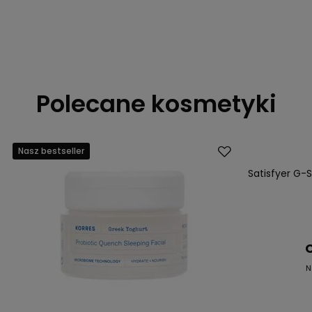
Polecane kosmetyki
Nasz bestseller
Okazja
Satisfyer G-S
C
N