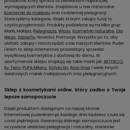
produktów, który sprosta oczekiwaniom najbardziej
wymagających klientów. Znajdziecie u nas różnorodne
kosmetyki do makijażu
oraz codziennej pielęgnacji.
Stworzyliśmy kategorie, dzięki, którym zakupy tutaj to
czysta przyjemność. Produkty podzielone są na kilka grup:
Marki, Makijaż,
Pielęgnacja
,
Włosy
,
Kosmetyki naturalne
,
Dla
Niego
,
Zapachy
, Nowości, Promocje. Wszystko po to, aby
ułatwić zakupy i zaoszczędzić czas naszych klientów. Puder
i krem to sklep internetowy prowadzący sprzedaż
wysyłkową kosmetyków z dostawą do domu. W
asortymencie sklepu znajdują się takie marki jak:
ARTDECO
,
By Terry
,
PUPA Milano
,
StriVectin
,
Rosy Drop
i wiele innych
światowych marek makijażowych oraz pielęgnacyjnych.
Sklep z kosmetykami online, który zadba o Twoje
lepsze samopoczucie
Dzięki produktom dostępnym na naszej stronie
internetowej puderikrem.pl, każdego dnia będziesz czuła się
coraz piękniejsza. Gwarancją dobrego samopoczucia jest
oczywiście właściwa pielęgnacja i naturalny, starannie