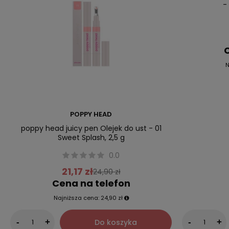
-
C
N
POPPY HEAD
poppy head juicy pen Olejek do ust - 01
Sweet Splash, 2,5 g
0.0
21,17 zł
24,90 zł
Cena na telefon
Najniższa cena:
24,90 zł
Do koszyka
-
+
-
+