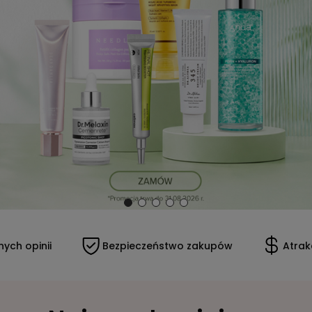
ii
Bezpieczeństwo zakupów
Atrakcyjne ce