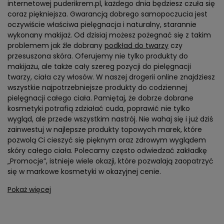
internetowej puderikrem.pl, każdego dnia będziesz czuła się
coraz piękniejsza. Gwarancją dobrego samopoczucia jest
oczywiście właściwa pielęgnacja i naturalny, starannie
wykonany makijaż. Od dzisiaj możesz pożegnać się z takim
problemem jak źle dobrany
podkład do twarzy
czy
przesuszona skóra. Oferujemy nie tylko produkty do
makijażu, ale także cały szereg pozycji do pielęgnacji
twarzy, ciała czy włosów. W naszej drogerii online znajdziesz
wszystkie najpotrzebniejsze produkty do codziennej
pielęgnacji całego ciała. Pamiętaj, że dobrze dobrane
kosmetyki potrafią zdziałać cuda, poprawić nie tylko
wygląd, ale przede wszystkim nastrój. Nie wahaj się i już dziś
zainwestuj w najlepsze produkty topowych marek, które
pozwolą Ci cieszyć się pięknym oraz zdrowym wyglądem
skóry całego ciała. Polecamy często odwiedzać zakładkę
„Promocje”, istnieje wiele okazji, które pozwalają zaopatrzyć
się w markowe kosmetyki w okazyjnej cenie.
Pokaż więcej