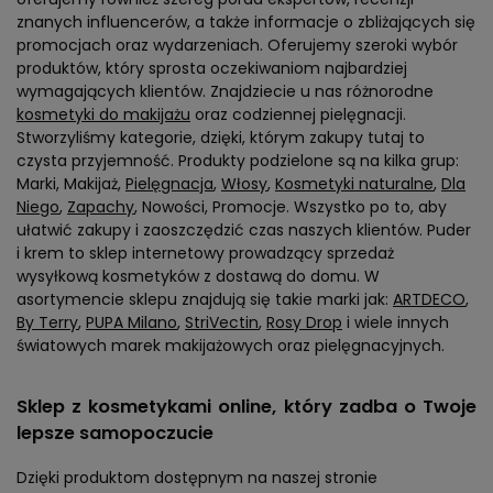
znanych influencerów, a także informacje o zbliżających się
promocjach oraz wydarzeniach. Oferujemy szeroki wybór
produktów, który sprosta oczekiwaniom najbardziej
wymagających klientów. Znajdziecie u nas różnorodne
kosmetyki do makijażu
oraz codziennej pielęgnacji.
Stworzyliśmy kategorie, dzięki, którym zakupy tutaj to
czysta przyjemność. Produkty podzielone są na kilka grup:
Marki, Makijaż,
Pielęgnacja
,
Włosy
,
Kosmetyki naturalne
,
Dla
Niego
,
Zapachy
, Nowości, Promocje. Wszystko po to, aby
ułatwić zakupy i zaoszczędzić czas naszych klientów. Puder
i krem to sklep internetowy prowadzący sprzedaż
wysyłkową kosmetyków z dostawą do domu. W
asortymencie sklepu znajdują się takie marki jak:
ARTDECO
,
By Terry
,
PUPA Milano
,
StriVectin
,
Rosy Drop
i wiele innych
światowych marek makijażowych oraz pielęgnacyjnych.
Sklep z kosmetykami online, który zadba o Twoje
lepsze samopoczucie
Dzięki produktom dostępnym na naszej stronie