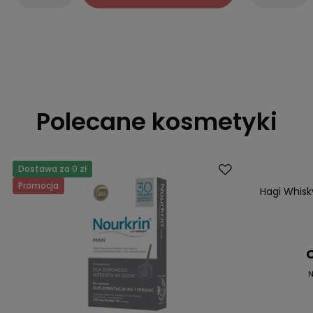
Polecane kosmetyki
Dostawa za 0 zł
Okazja
Promocja
Nowość
Hagi Whisk
C
N