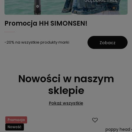
Promocja HH SIMONSEN!
-20% na wszystkie produkty marki
Zobacz
Nowości w naszym
sklepie
Pokaż wszystkie
Promocja
Promocja
Nowość
Nowość
poppy head 