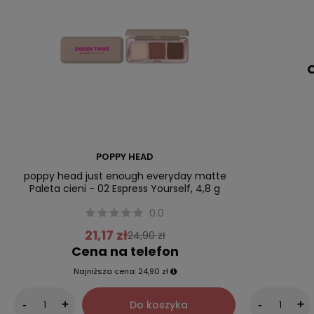
C
POPPY HEAD
poppy head just enough everyday matte
Paleta cieni - 02 Espress Yourself, 4,8 g
0.0
21,17 zł
24,90 zł
Cena na telefon
Najniższa cena:
24,90 zł
Do koszyka
-
+
-
+