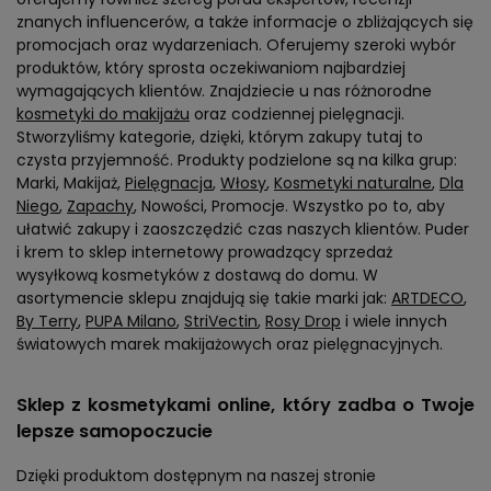
znanych influencerów, a także informacje o zbliżających się
promocjach oraz wydarzeniach. Oferujemy szeroki wybór
produktów, który sprosta oczekiwaniom najbardziej
wymagających klientów. Znajdziecie u nas różnorodne
kosmetyki do makijażu
oraz codziennej pielęgnacji.
Stworzyliśmy kategorie, dzięki, którym zakupy tutaj to
czysta przyjemność. Produkty podzielone są na kilka grup:
Marki, Makijaż,
Pielęgnacja
,
Włosy
,
Kosmetyki naturalne
,
Dla
Niego
,
Zapachy
, Nowości, Promocje. Wszystko po to, aby
ułatwić zakupy i zaoszczędzić czas naszych klientów. Puder
i krem to sklep internetowy prowadzący sprzedaż
wysyłkową kosmetyków z dostawą do domu. W
asortymencie sklepu znajdują się takie marki jak:
ARTDECO
,
By Terry
,
PUPA Milano
,
StriVectin
,
Rosy Drop
i wiele innych
światowych marek makijażowych oraz pielęgnacyjnych.
Sklep z kosmetykami online, który zadba o Twoje
lepsze samopoczucie
Dzięki produktom dostępnym na naszej stronie