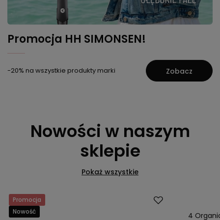
Promocja HH SIMONSEN!
-20% na wszystkie produkty marki
Zobacz
Nowości w naszym
sklepie
Pokaż wszystkie
Promocja
Nowość
Nowość
4 Organic