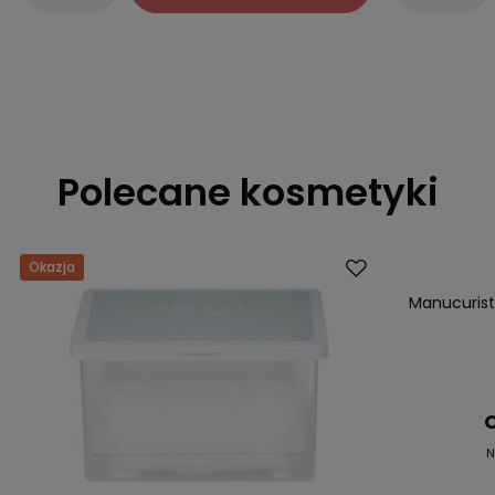
Polecane kosmetyki
Okazja
Okazja
Nowość
Manucurist 
C
N