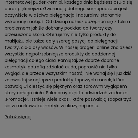
internetowej puderikrem.pl, każdego dnia będziesz czuła się
coraz piękniejsza. Gwarancją dobrego samopoczucia jest
oczywiście właściwa pielęgnacja i naturalny, starannie
wykonany makijaż. Od dzisiaj możesz pożegnać się z takim
problemem jak źle dobrany
podkład do twarzy
czy
przesuszona skóra. Oferujemy nie tylko produkty do
makijażu, ale także cały szereg pozycji do pielęgnacji
twarzy, ciała czy włosów. W naszej drogerii online znajdziesz
wszystkie najpotrzebniejsze produkty do codziennej
pielęgnacji całego ciała. Pamiętaj, że dobrze dobrane
kosmetyki potrafią zdziałać cuda, poprawić nie tylko
wygląd, ale przede wszystkim nastrój. Nie wahaj się i już dziś
zainwestuj w najlepsze produkty topowych marek, które
pozwolą Ci cieszyć się pięknym oraz zdrowym wyglądem
skóry całego ciała. Polecamy często odwiedzać zakładkę
„Promocje”, istnieje wiele okazji, które pozwalają zaopatrzyć
się w markowe kosmetyki w okazyjnej cenie.
Pokaż więcej