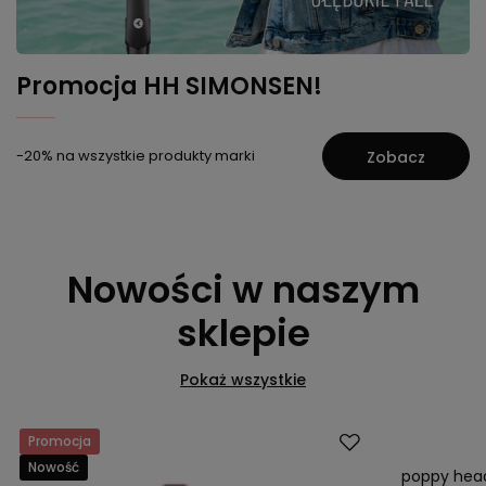
Promocja HH SIMONSEN!
-20% na wszystkie produkty marki
Zobacz
Nowości w naszym
sklepie
Pokaż wszystkie
Promocja
Promocja
Nowość
Nowość
poppy head