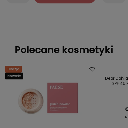
Polecane kosmetyki
Okazja
Promocja
Nowość
Nowość
Dear Dahli
SPF 40 
C
N