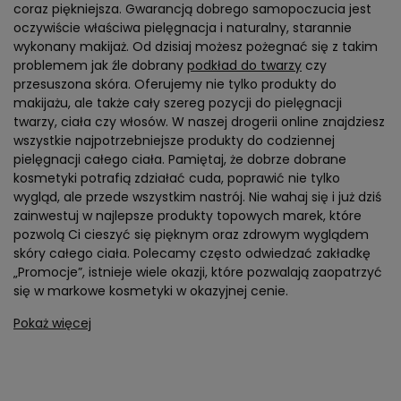
coraz piękniejsza. Gwarancją dobrego samopoczucia jest
oczywiście właściwa pielęgnacja i naturalny, starannie
wykonany makijaż. Od dzisiaj możesz pożegnać się z takim
problemem jak źle dobrany
podkład do twarzy
czy
przesuszona skóra. Oferujemy nie tylko produkty do
makijażu, ale także cały szereg pozycji do pielęgnacji
twarzy, ciała czy włosów. W naszej drogerii online znajdziesz
wszystkie najpotrzebniejsze produkty do codziennej
pielęgnacji całego ciała. Pamiętaj, że dobrze dobrane
kosmetyki potrafią zdziałać cuda, poprawić nie tylko
wygląd, ale przede wszystkim nastrój. Nie wahaj się i już dziś
zainwestuj w najlepsze produkty topowych marek, które
pozwolą Ci cieszyć się pięknym oraz zdrowym wyglądem
skóry całego ciała. Polecamy często odwiedzać zakładkę
„Promocje”, istnieje wiele okazji, które pozwalają zaopatrzyć
się w markowe kosmetyki w okazyjnej cenie.
Pokaż więcej