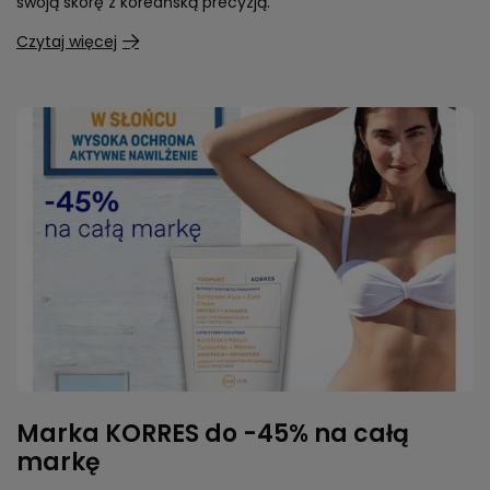
swoją skórę z koreańską precyzją.
Czytaj więcej
Marka KORRES do -45% na całą
markę