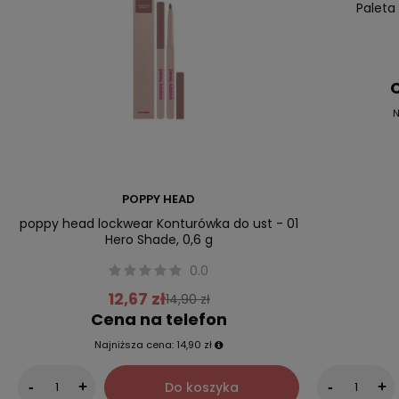
Paleta
C
N
POPPY HEAD
poppy head lockwear Konturówka do ust - 01
Hero Shade, 0,6 g
0.0
12,67 zł
14,90 zł
Cena na telefon
Najniższa cena:
14,90 zł
Do koszyka
-
+
-
+