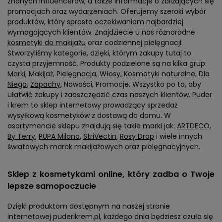
znanych influencerów, a także informacje o zbliżających się
promocjach oraz wydarzeniach. Oferujemy szeroki wybór
produktów, który sprosta oczekiwaniom najbardziej
wymagających klientów. Znajdziecie u nas różnorodne
kosmetyki do makijażu
oraz codziennej pielęgnacji.
Stworzyliśmy kategorie, dzięki, którym zakupy tutaj to
czysta przyjemność. Produkty podzielone są na kilka grup:
Marki, Makijaż,
Pielęgnacja
,
Włosy
,
Kosmetyki naturalne
,
Dla
Niego
,
Zapachy
, Nowości, Promocje. Wszystko po to, aby
ułatwić zakupy i zaoszczędzić czas naszych klientów. Puder
i krem to sklep internetowy prowadzący sprzedaż
wysyłkową kosmetyków z dostawą do domu. W
asortymencie sklepu znajdują się takie marki jak:
ARTDECO
,
By Terry
,
PUPA Milano
,
StriVectin
,
Rosy Drop
i wiele innych
światowych marek makijażowych oraz pielęgnacyjnych.
Sklep z kosmetykami online, który zadba o Twoje
lepsze samopoczucie
Dzięki produktom dostępnym na naszej stronie
internetowej puderikrem.pl, każdego dnia będziesz czuła się