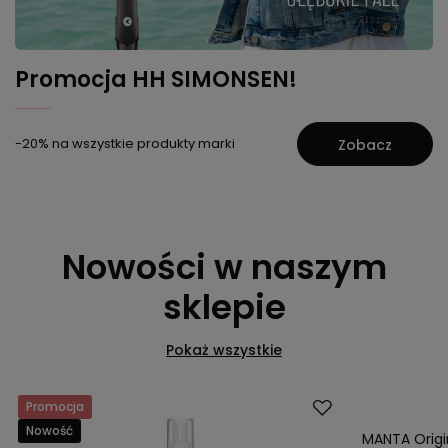
Promocja HH SIMONSEN!
-20% na wszystkie produkty marki
Zobacz
Nowości w naszym
sklepie
Pokaż wszystkie
Promocja
Okazja
Nowość
Nowość
MANTA Origi