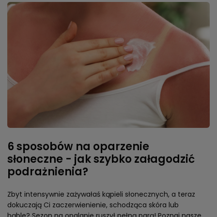
6 sposobów na oparzenie
słoneczne - jak szybko załagodzić
podrażnienia?
Zbyt intensywnie zażywałaś kąpieli słonecznych, a teraz
dokuczają Ci zaczerwienienie, schodząca skóra lub
bąble? Sezon na opalanie ruszył pełną parą! Poznaj nasze