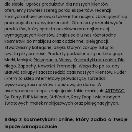
dla siebie. Oprócz produktów, dla naszych klientów
oferujemy również szereg porad ekspertów, recenzji
znanych influencerów, a także informacje o zbliżających się
promocjach oraz wydarzeniach. Oferujemy szeroki wybór
produktów, który sprosta oczekiwaniom najbardziej
wymagających klientów. Znajdziecie u nas różnorodne
kosmetyki do makijażu
oraz codziennej pielęgnacji.
Stworzyliśmy kategorie, dzięki, którym zakupy tutaj to
czysta przyjemność. Produkty podzielone są na kilka grup:
Marki, Makijaż,
Pielęgnacja
,
Włosy
,
Kosmetyki naturalne
,
Dla
Niego
,
Zapachy
, Nowości, Promocje. Wszystko po to, aby
ułatwić zakupy i zaoszczędzić czas naszych klientów. Puder
i krem to sklep internetowy prowadzący sprzedaż
wysyłkową kosmetyków z dostawą do domu. W
asortymencie sklepu znajdują się takie marki jak:
ARTDECO
,
By Terry
,
PUPA Milano
,
StriVectin
,
Rosy Drop
i wiele innych
światowych marek makijażowych oraz pielęgnacyjnych.
Sklep z kosmetykami online, który zadba o Twoje
lepsze samopoczucie