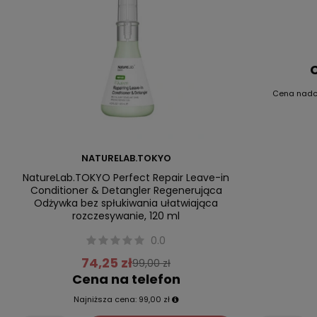
C
Cena nad
NATURELAB.TOKYO
NatureLab.TOKYO Perfect Repair Leave-in
Conditioner & Detangler Regenerująca
Odżywka bez spłukiwania ułatwiająca
rozczesywanie, 120 ml
0.0
74,25 zł
99,00 zł
Cena na telefon
Najniższa cena:
99,00 zł