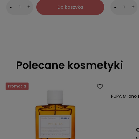
Do koszyka
-
+
-
+
Polecane kosmetyki
Promocja
Promocja
PUPA Milano 
C
N