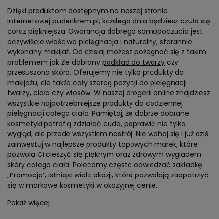
Dzięki produktom dostępnym na naszej stronie
internetowej puderikrem.pl, każdego dnia będziesz czuła się
coraz piękniejsza. Gwarancją dobrego samopoczucia jest
oczywiście właściwa pielęgnacja i naturalny, starannie
wykonany makijaż. Od dzisiaj możesz pożegnać się z takim
problemem jak źle dobrany
podkład do twarzy
czy
przesuszona skóra. Oferujemy nie tylko produkty do
makijażu, ale także cały szereg pozycji do pielęgnacji
twarzy, ciała czy włosów. W naszej drogerii online znajdziesz
wszystkie najpotrzebniejsze produkty do codziennej
pielęgnacji całego ciała. Pamiętaj, że dobrze dobrane
kosmetyki potrafią zdziałać cuda, poprawić nie tylko
wygląd, ale przede wszystkim nastrój. Nie wahaj się i już dziś
zainwestuj w najlepsze produkty topowych marek, które
pozwolą Ci cieszyć się pięknym oraz zdrowym wyglądem
skóry całego ciała. Polecamy często odwiedzać zakładkę
„Promocje”, istnieje wiele okazji, które pozwalają zaopatrzyć
się w markowe kosmetyki w okazyjnej cenie.
Pokaż więcej