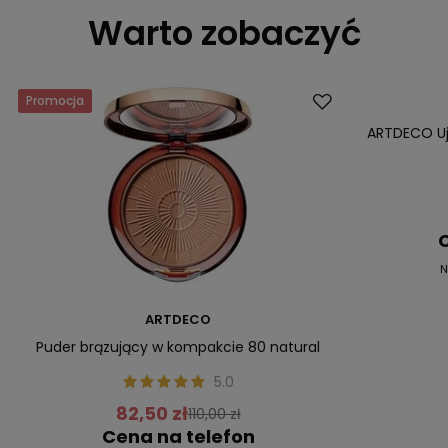
Warto zobaczyć
Promocja
Promocja
ARTDECO Uję
C
N
ARTDECO
Puder brązujący w kompakcie 80 natural
5.0
82,50 zł
110,00 zł
Cena na telefon