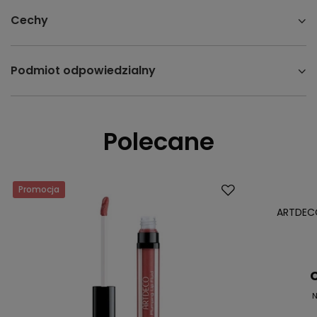
Cechy
Podmiot odpowiedzialny
Polecane
Promocja
Okazja
Przecena
ARTDECO
C
N