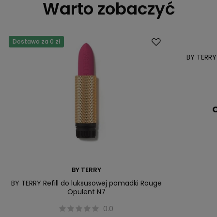
Warto zobaczyć
Dostawa za 0 zł
Dostawa za 0 
BY TERR
C
BY TERRY
BY TERRY Refill do luksusowej pomadki Rouge
Opulent N7
0.0