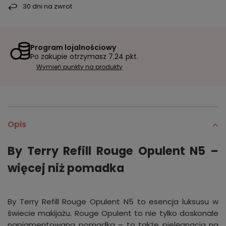
30
dni na zwrot
Program lojalnościowy
Po zakupie otrzymasz
7.24 pkt.
Wymień punkty na produkty
Opis
By Terry Refill Rouge Opulent N5 –
więcej niż pomadka
By Terry Refill Rouge Opulent N5 to esencja luksusu w
świecie makijażu. Rouge Opulent to nie tylko doskonale
napigmentowana pomadka – to także pielęgnacja na