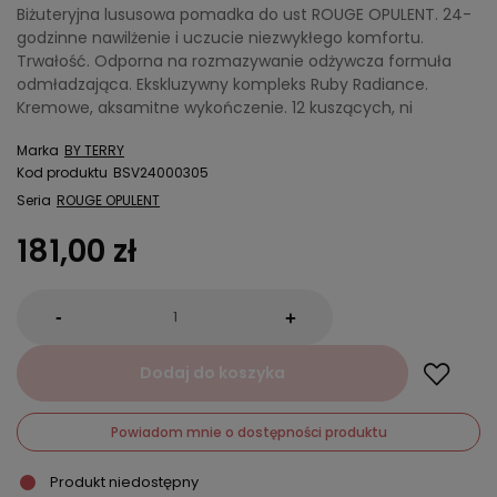
Biżuteryjna lususowa pomadka do ust ROUGE OPULENT. 24-
godzinne nawilżenie i uczucie niezwykłego komfortu.
Trwałość. Odporna na rozmazywanie odżywcza formuła
odmładzająca. Ekskluzywny kompleks Ruby Radiance.
Kremowe, aksamitne wykończenie. 12 kuszących, ni
Marka
BY TERRY
Kod produktu
BSV24000305
Seria
ROUGE OPULENT
181,00 zł
-
+
Dodaj do koszyka
Powiadom mnie o dostępności produktu
Produkt niedostępny