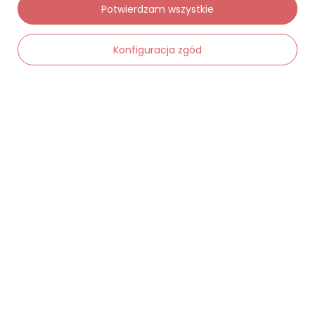
Potwierdzam wszystkie
Status zamówienia
Konfiguracja zgód
Śledzenie przesyłki
Chcę zareklamować produkt
Chcę zwrócić produkt
-
Dodaj do koszyka
+
Chcę wymienić towar
Kontakt
Moje konto
Regulaminy
Dane kontaktowe