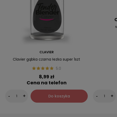
C
N
CLAVIER
Clavier gąbka czarna łezka super 1szt
5.0
8,99 zł
Cena na telefon
Do koszyka
-
+
-
+