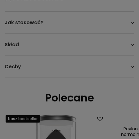
Jak stosować?
Skład
Cechy
Polecane
Nasz bestseller
Promocja
Nasz bestsell
Revlon
normaln