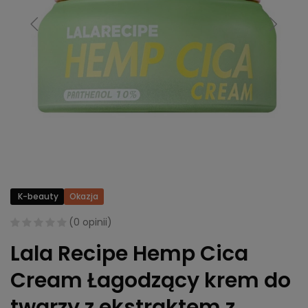
K-beauty
Okazja
(
0 opinii
)
Lala Recipe Hemp Cica
Cream Łagodzący krem do
twarzy z ekstraktem z