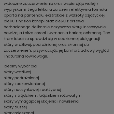
widoczne zaczerwienienia oraz wspierając walkę z
wypryskami. Jego lekka, a zarazem efektywna formuła
oparta na pantenolu, ekstrakcie z wąkroty azjatyckiej,
olejku z nasion konopi oraz olejku z drzewa
herbacianego delikatnie oczyszcza skórę, intensywnie
nawilża, a także chroni i wzmacnia barierę ochronną. Ten
krem idealnie sprawdzi się w codziennej pielęgnacji
skóry wrażliwej, podrażnionej oraz skłonnej do
zaczerwienień, przywracając jej komfort, zdrowy wygląd
i naturalną równowagę.
Idealny wybór dla:
skóry wrażliwej
skóry podrażnionej
skóry zaczerwienionej
skóry naczynkowej, reaktywnej
skóry z trądzikiem, trądzikiem różowatym
skóry wymagającej ukojenia i nawilżenia
skóry tłustej
skóry mieszanej