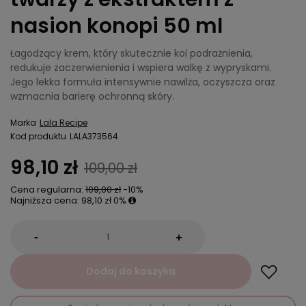
nasion konopi 50 ml
Łagodzący krem, który skutecznie koi podrażnienia,
redukuje zaczerwienienia i wspiera walkę z wypryskami.
Jego lekka formuła intensywnie nawilża, oczyszcza oraz
wzmacnia barierę ochronną skóry.
Marka
Lala Recipe
Kod produktu
LALA373564
98,10 zł
109,00 zł
Cena regularna:
109,00 zł
-10%
Najniższa cena:
98,10 zł
0%
-
+
Dodaj do koszyka