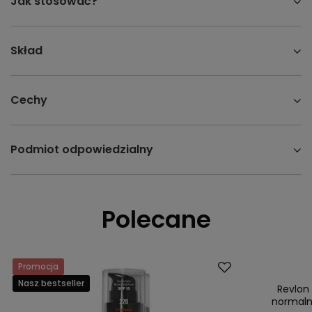
Jak stosować?
Skład
Cechy
Podmiot odpowiedzialny
Polecane
Promocja
Promocja
Nasz bestseller
Nasz bestsell
Revlon
normaln