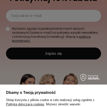
Twój adres e-mail
Wyrażam zgodę na przetwarzanie moich danych
osobowych (adres e-mail) na potrzeby wysyłki newslettera
z informacją handlową (marketing). Więcej w
polityce
prywatności.
Zapisz się
Dbamy o Twoją prywatność
Sklep korzysta z plików cookie w celu realizacji usług zgodnie z
Polityką dotyczącą cookies
. Możesz określić warunki