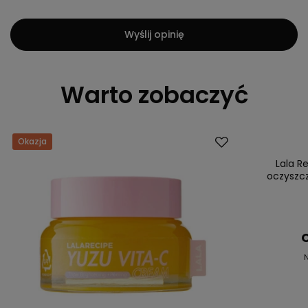
Wyślij opinię
Warto zobaczyć
Okazja
Okazja
Lala R
oczyszcz
C