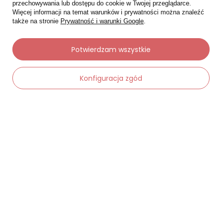
przechowywania lub dostępu do cookie w Twojej przeglądarce.
Więcej informacji na temat warunków i prywatności można znaleźć
także na stronie
Prywatność i warunki Google
.
Potwierdzam wszystkie
Moje zamówienia
Konfiguracja zgód
Status zamówienia
Śledzenie przesyłki
-
Dodaj do koszyka
+
Chcę zareklamować produkt
Chcę zwrócić produkt
Chcę wymienić towar
Kontakt
Moje konto