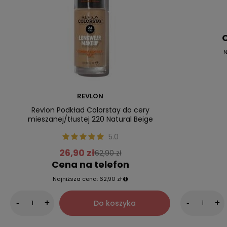
C
N
REVLON
Revlon Podkład Colorstay do cery
mieszanej/tłustej 220 Natural Beige
5.0
26,90 zł
62,90 zł
Cena na telefon
Najniższa cena:
62,90 zł
Do koszyka
-
+
-
+