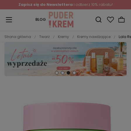
Zapisz się do Newslettera
i odbierz 10% rabatu!
BLOG
Strona główna
Twarz
Kremy
Kremy nawilżające
Lala R