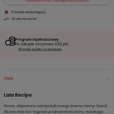
Powiadom mnie o dostępności produktu
Produkt niedostępny
30
dni na zwrot
Program lojalnościowy
Po zakupie otrzymasz
3.92 pkt.
Wymień punkty na produkty
Opis
Lala Recipe
Nowa, ulepszona wersja kultowego kremu Hemp Seed!
Skutecznie koi i łagodzi podrażnienia skóry, redukując