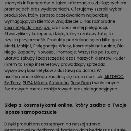
znanych influencerów, a także informacje o zbliżających się
promocjach oraz wydarzeniach. Oferujemy szeroki wybór
produktów, który sprosta oczekiwaniom najbardziej
wymagających klientów. Znajdziecie u nas różnorodne
kosmetyki do makijażu
oraz codziennej pielęgnacji.
Stworzyliśmy kategorie, dzięki, którym zakupy tutaj to
czysta przyjemność. Produkty podzielone są na kilka grup:
Marki, Makijaż,
Pielęgnacja
,
Włosy
,
Kosmetyki naturalne
,
Dla
Niego
,
Zapachy
, Nowości, Promocje. Wszystko po to, aby
ułatwić zakupy i zaoszczędzić czas naszych klientów. Puder
i krem to sklep internetowy prowadzący sprzedaż
wysyłkową kosmetyków z dostawą do domu. W
asortymencie sklepu znajdują się takie marki jak:
ARTDECO
,
By Terry
,
PUPA Milano
,
StriVectin
,
Rosy Drop
i wiele innych
światowych marek makijażowych oraz pielęgnacyjnych.
Sklep z kosmetykami online, który zadba o Twoje
lepsze samopoczucie
Dzięki produktom dostępnym na naszej stronie
internetowej puderikrem.pl, każdego dnia będziesz czuła się