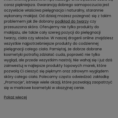
coraz piękniejsza. Gwarancją dobrego samopoczucia jest
oczywiście właściwa pielęgnacja i naturalny, starannie
wykonany makijaż. Od dzisiaj możesz pożegnać się z takim
problemem jak źle dobrany
podkład do twarzy
czy
przesuszona skóra. Oferujemy nie tylko produkty do
makijażu, ale także cały szereg pozycji do pielęgnacji
twarzy, ciała czy włosów. W naszej drogerii online znajdziesz
wszystkie najpotrzebniejsze produkty do codziennej
pielęgnacji całego ciała. Pamiętaj, że dobrze dobrane
kosmetyki potrafią zdziałać cuda, poprawić nie tylko
wygląd, ale przede wszystkim nastrój. Nie wahaj się i już dziś
zainwestuj w najlepsze produkty topowych marek, które
pozwolą Ci cieszyć się pięknym oraz zdrowym wyglądem
skóry całego ciała. Polecamy często odwiedzać zakładkę
„Promocje”, istnieje wiele okazji, które pozwalają zaopatrzyć
się w markowe kosmetyki w okazyjnej cenie.
Pokaż więcej