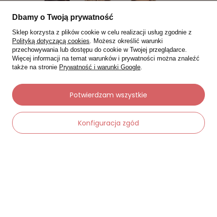
Dbamy o Twoją prywatność
Sklep korzysta z plików cookie w celu realizacji usług zgodnie z
Polityką dotyczącą cookies
. Możesz określić warunki
przechowywania lub dostępu do cookie w Twojej przeglądarce.
Więcej informacji na temat warunków i prywatności można znaleźć
także na stronie
Prywatność i warunki Google
.
Potwierdzam wszystkie
Konfiguracja zgód
Moje zamówienia
Status zamówienia
Śledzenie przesyłki
Chcę zareklamować produkt
Chcę zwrócić produkt
Chcę wymienić towar