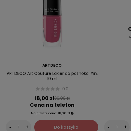
C
N
ARTDECO
ARTDECO Art Couture Lakier do paznokci Yin,
10 ml
0.0
18,00 zł
36,00 zł
Cena na telefon
Najniższa cena:
18,00 zł
Do koszyka
-
+
-
+