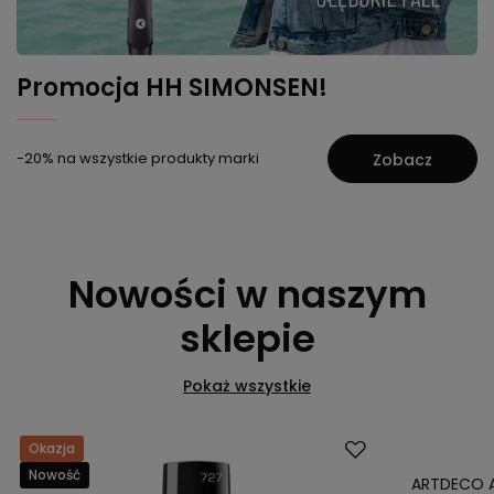
Promocja HH SIMONSEN!
-20% na wszystkie produkty marki
Zobacz
Nowości w naszym
sklepie
Pokaż wszystkie
Okazja
Okazja
Nowość
Nowość
ARTDECO Ar