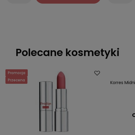
Polecane kosmetyki
Promocja
Dostawa za 0 
Przecena
Korres Midn
C