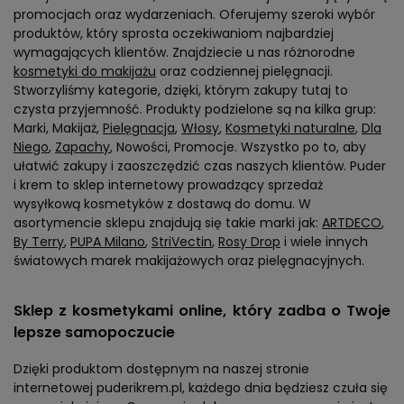
promocjach oraz wydarzeniach. Oferujemy szeroki wybór
produktów, który sprosta oczekiwaniom najbardziej
wymagających klientów. Znajdziecie u nas różnorodne
kosmetyki do makijażu
oraz codziennej pielęgnacji.
Stworzyliśmy kategorie, dzięki, którym zakupy tutaj to
czysta przyjemność. Produkty podzielone są na kilka grup:
Marki, Makijaż,
Pielęgnacja
,
Włosy
,
Kosmetyki naturalne
,
Dla
Niego
,
Zapachy
, Nowości, Promocje. Wszystko po to, aby
ułatwić zakupy i zaoszczędzić czas naszych klientów. Puder
i krem to sklep internetowy prowadzący sprzedaż
wysyłkową kosmetyków z dostawą do domu. W
asortymencie sklepu znajdują się takie marki jak:
ARTDECO
,
By Terry
,
PUPA Milano
,
StriVectin
,
Rosy Drop
i wiele innych
światowych marek makijażowych oraz pielęgnacyjnych.
Sklep z kosmetykami online, który zadba o Twoje
lepsze samopoczucie
Dzięki produktom dostępnym na naszej stronie
internetowej puderikrem.pl, każdego dnia będziesz czuła się