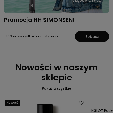
Promocja HH SIMONSEN!
-20% na wszystkie produkty marki
Zobacz
Nowości w naszym
sklepie
Pokaż wszystkie
Nowość
Nowość
INGLOT Podk