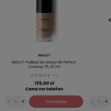
C
INGLOT
INGLOT Podkład do twarzy HD Perfect
Coverup 75, 30 ml
0.0
135,00 zł
Cena na telefon
Do koszyka
-
+
-
+