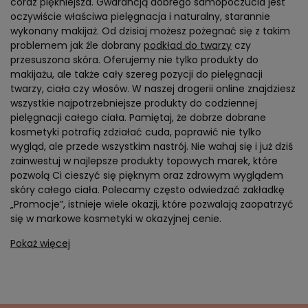
coraz piękniejsza. Gwarancją dobrego samopoczucia jest
oczywiście właściwa pielęgnacja i naturalny, starannie
wykonany makijaż. Od dzisiaj możesz pożegnać się z takim
problemem jak źle dobrany
podkład do twarzy
czy
przesuszona skóra. Oferujemy nie tylko produkty do
makijażu, ale także cały szereg pozycji do pielęgnacji
twarzy, ciała czy włosów. W naszej drogerii online znajdziesz
wszystkie najpotrzebniejsze produkty do codziennej
pielęgnacji całego ciała. Pamiętaj, że dobrze dobrane
kosmetyki potrafią zdziałać cuda, poprawić nie tylko
wygląd, ale przede wszystkim nastrój. Nie wahaj się i już dziś
zainwestuj w najlepsze produkty topowych marek, które
pozwolą Ci cieszyć się pięknym oraz zdrowym wyglądem
skóry całego ciała. Polecamy często odwiedzać zakładkę
„Promocje”, istnieje wiele okazji, które pozwalają zaopatrzyć
się w markowe kosmetyki w okazyjnej cenie.
Pokaż więcej