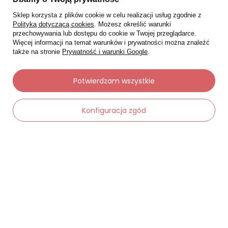
Sklep korzysta z plików cookie w celu realizacji usług zgodnie z
Polityką dotyczącą cookies
. Możesz określić warunki
przechowywania lub dostępu do cookie w Twojej przeglądarce.
Więcej informacji na temat warunków i prywatności można znaleźć
także na stronie
Prywatność i warunki Google
.
Potwierdzam wszystkie
Konfiguracja zgód
Moje zamówienia
Status zamówienia
Śledzenie przesyłki
Chcę zareklamować produkt
Chcę zwrócić produkt
Chcę wymienić towar