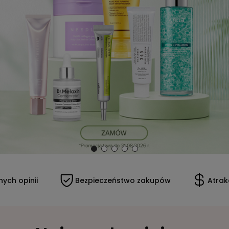
ch opinii
Bezpieczeństwo zakupów
Atrakc