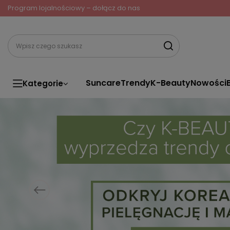
Program lojalnościowy – dołącz do nas
Suncare
Trendy
K-Beauty
Nowości
Kategorie