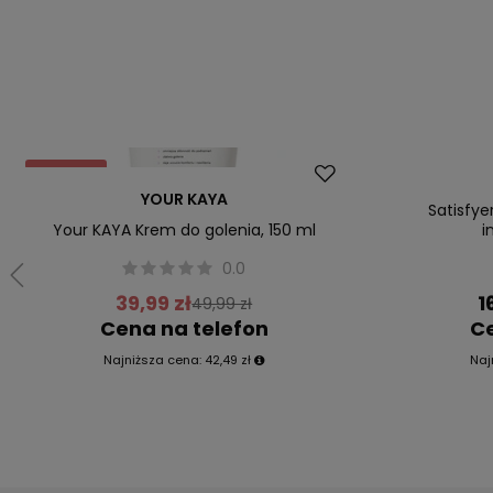
Promocja
Okazja
YOUR KAYA
Nasz bestseller
Satisfye
Your KAYA Krem do golenia, 150 ml
i
0.0
39,99 zł
1
49,99 zł
Cena na telefon
Ce
Najniższa cena:
42,49 zł
Naj