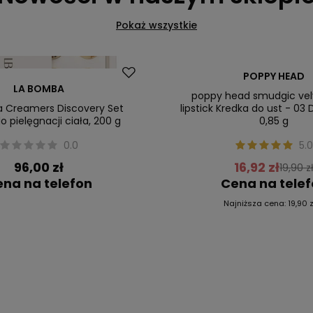
Pokaż wszystkie
Promocja
POPPY HEAD
LA BOMBA
Nowość
poppy head smudgic vel
 Creamers Discovery Set
lipstick Kredka do ust - 03 
o pielęgnacji ciała, 200 g
0,85 g
0.0
5.0
96,00 zł
16,92 zł
19,90 z
na na telefon
Cena na tele
Najniższa cena:
19,90 z