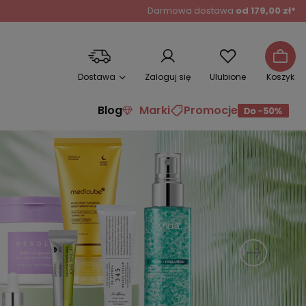
Darmowa dostawa
od 179,00 zł*
Dostawa
Zaloguj się
Ulubione
Koszyk
Blog
Marki
Promocje