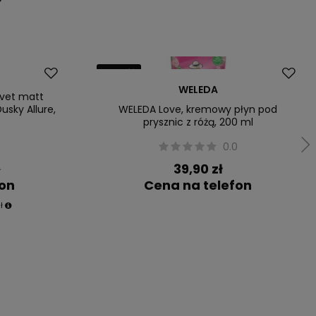
Nowość
WELEDA
vet matt
Dusky Allure,
WELEDA Love, kremowy płyn pod
prysznic z różą, 200 ml
0.0
39,90 zł
ł
fon
Cena na telefon
ł