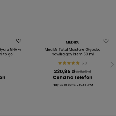
Dostawa za 0 zł
MEDIK8
Okazja
Hydra 8HA w
Medik8 Total Moisture Głęboko
i to go
nawilżający krem 50 ml
5.0
230,85 zł
256,50 zł
fon
Cena na telefon
Najniższa cena:
230,85 zł