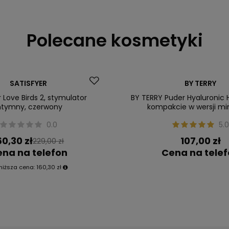
Polecane kosmetyki
SATISFYER
BY TERRY
r Love Birds 2, stymulator
BY TERRY Puder Hyaluronic 
ntymny, czerwony
kompakcie w wersji min
0.0
5.0
60,30 zł
107,00 zł
229,00 zł
na na telefon
Cena na tele
niższa cena:
160,30 zł