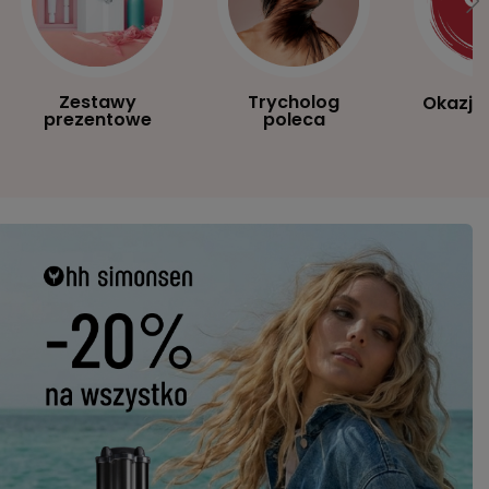
Zestawy
Trycholog
Okazje
prezentowe
poleca