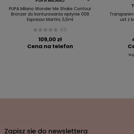
PUPA MILANO
T
PUPA Milano Wonder Me Shake Contour
Bronzer do konturowania wpłynie 008
Transparen
Espresso Martini, 5,5ml
ust z 
0.0
109,00 zł
Cena na telefon
Ce
Na
Zapisz sie do newslettera