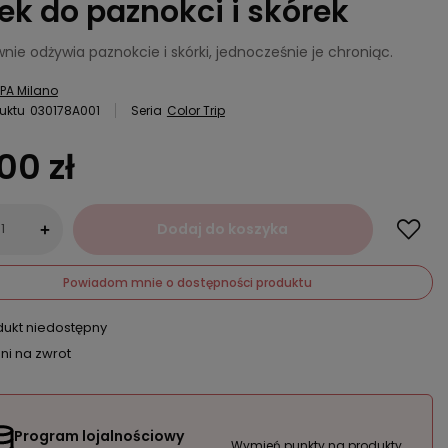
jek do paznokci i skórek
nie odżywia paznokcie i skórki, jednocześnie je chroniąc.
PA Milano
uktu
030178A001
Seria
Color Trip
00 zł
Dodaj do koszyka
+
Powiadom mnie o dostępności produktu
dukt niedostępny
ni na zwrot
Program lojalnościowy
Wymień punkty na produkty