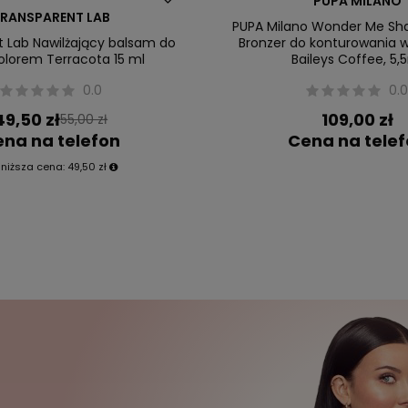
PUPA MILANO
RANSPARENT LAB
PUPA Milano Wonder Me Sh
t Lab Nawilżający balsam do
Bronzer do konturowania 
kolorem Terracota 15 ml
Baileys Coffee, 5,
0.0
0.
49,50 zł
109,00 zł
55,00 zł
na na telefon
Cena na tele
jniższa cena:
49,50 zł