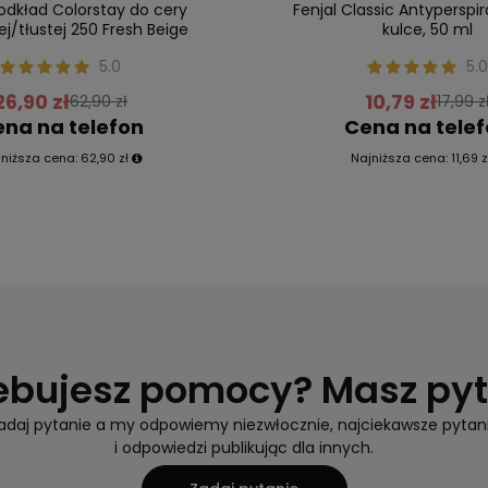
odkład Colorstay do cery
Fenjal Classic Antyperspi
j/tłustej 250 Fresh Beige
kulce, 50 ml
5.0
5.0
26,90 zł
10,79 zł
62,90 zł
17,99 z
na na telefon
Cena na tele
jniższa cena:
62,90 zł
Najniższa cena:
11,69 z
ebujesz pomocy? Masz py
adaj pytanie a my odpowiemy niezwłocznie, najciekawsze pytan
i odpowiedzi publikując dla innych.