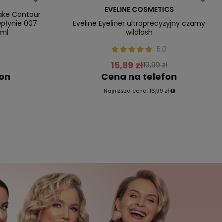
EVELINE COSMETICS
ake Contour
wpłynie 007
Eveline Eyeliner ultraprecyzyjny czarny
5ml
wildlash
0
5.0
15,99 zł
19,99 zł
fon
Cena na telefon
Najniższa cena:
16,99 zł