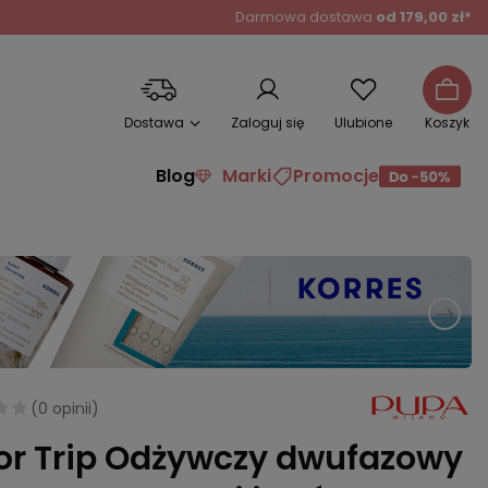
Darmowa dostawa
od 179,00 zł*
Dostawa
Zaloguj się
Ulubione
Koszyk
Blog
Marki
Promocje
(
0 opinii
)
or Trip Odżywczy dwufazowy