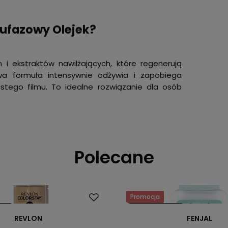
wufazowy Olejek?
h i ekstraktów nawilżających, które regenerują
zowa formuła intensywnie odżywia i zapobiega
ustego filmu. To idealne rozwiązanie dla osób
Polecane
Promocja
ler
Nasz bestseller
REVLON
FENJAL