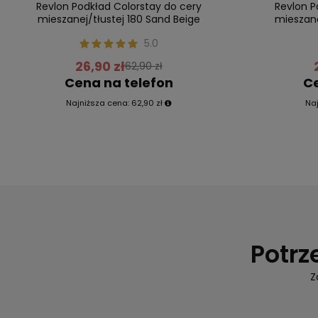
Revlon Podkład Colorstay do cery
Revlon P
mieszanej/tłustej 180 Sand Beige
mieszane
5.0
26,90 zł
62,90 zł
Cena na telefon
Ce
Najniższa cena:
62,90 zł
Na
Potrz
Z