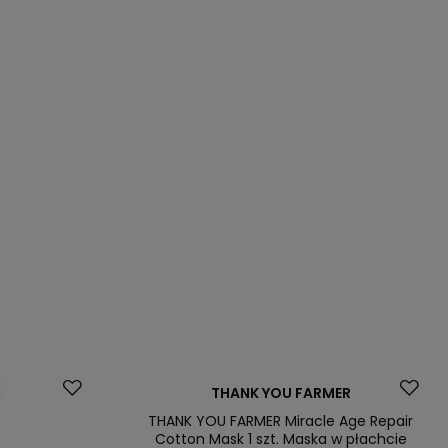
Promocja
THANK YOU FARMER
Nasz bestseller
THANK YOU FARMER Miracle Age Repair
Cotton Mask 1 szt. Maska w płachcie