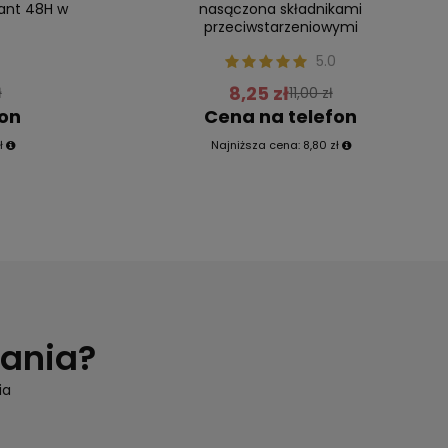
rant 48H w
nasączona składnikami
przeciwstarzeniowymi
5.0
8,25 zł
ł
11,00 zł
fon
Cena na telefon
ł
Najniższa cena:
8,80 zł
tania?
ia