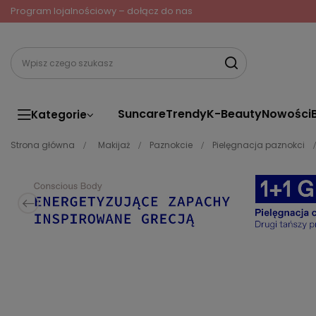
Program lojalnościowy – dołącz do nas
Suncare
Trendy
K-Beauty
Nowości
Kategorie
Strona główna
Makijaż
Paznokcie
Pielęgnacja paznokci