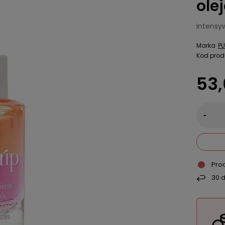
ole
Intensyw
Marka
PU
Kod prod
53,
-
Pro
30
d