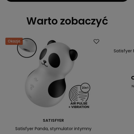
Warto zobaczyć
Okazja
Okazja
Satisfyer 
C
N
SATISFYER
Satisfyer Panda, stymulator intymny