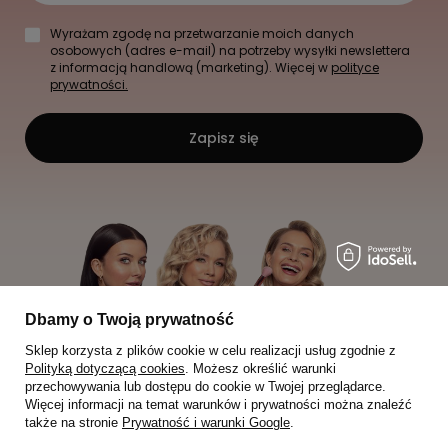
Wyrażam zgodę na przetwarzanie moich danych
osobowych (adres e-mail) na potrzeby wysyłki newslettera
z informacją handlową (marketing). Więcej w
polityce
prywatności.
Zapisz się
Dbamy o Twoją prywatność
Sklep korzysta z plików cookie w celu realizacji usług zgodnie z
Polityką dotyczącą cookies
. Możesz określić warunki
przechowywania lub dostępu do cookie w Twojej przeglądarce.
Więcej informacji na temat warunków i prywatności można znaleźć
także na stronie
Prywatność i warunki Google
.