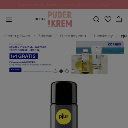
BLOG
Strona główna
Zdrowie
Strefa intymna
Lubrykanty
pju