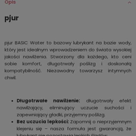
Opis
pjur
pjur BASIC Water to bazowy lubrykant na bazie wody,
który jest idealnym wprowadzeniem do świata wysokiej
jakości nawilżenia. Stworzony dla każdego, kto ceni
sobie komfort, długotrwały poślizg i doskonałą
kompatybilność. Niezawodny towarzysz intymnych
chwil.
Długotrwałe nawilżenie:
długotrwały efekt
nawilżający, eliminujący uczucie suchości i
zapewniający gładki, przyjemny poślizg.
Bez uczucia lepkości:
Zapomnij o nieprzyjemnym
klejeniu się – nasza formuła jest gwarancją, że
lubrykant nie pozostawia lepkich śladów.