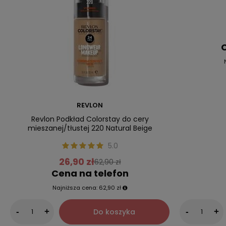
C
REVLON
Revlon Podkład Colorstay do cery
mieszanej/tłustej 220 Natural Beige
5.0
26,90 zł
62,90 zł
Cena na telefon
Najniższa cena:
62,90 zł
Do koszyka
-
+
-
+