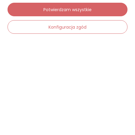
Potwierdzam wszystkie
Moje zamówienia
Konfiguracja zgód
Status zamówienia
Śledzenie przesyłki
Chcę zareklamować produkt
-
Dodaj do koszyka
+
Chcę zwrócić produkt
Chcę wymienić towar
Kontakt
Moje konto
Regulaminy