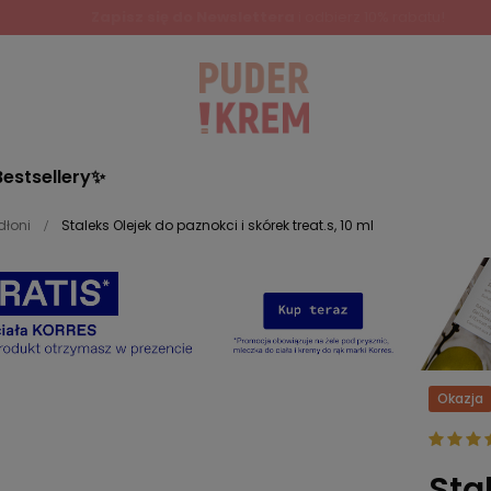
Zapisz się do Newslettera
i odbierz 10% rabatu!
Bestsellery✨
dłoni
Staleks Olejek do paznokci i skórek treat.s, 10 ml
Okazja
Sta