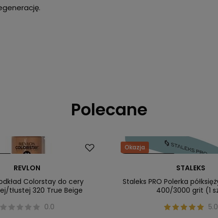
egenerację.
Polecane
Okazja
ler
Nasz bestseller
REVLON
STALEKS
odkład Colorstay do cery
Staleks PRO Polerka półksię
j/tłustej 320 True Beige
400/3000 grit (1 s
0.0
5.0