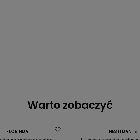
Warto zobaczyć
Okazja
FLORINDA
NESTI DANTE
Mydło naturalne w kostce –
Luksusowe mydło w płynie 