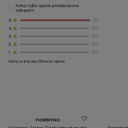
Pokaż tylko opinie potwierdzone
zakupem
5
1
4
0
3
0
2
0
1
0
Kliknij ocenę aby filtrować opinie
Okazja
Okazja
FIORENTINO
Fiorentino Zestaw 3 naturalnych mydeł
Florinda 