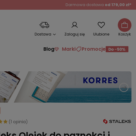
Darmowa dostawa
od 179,00 zł*
Dostawa
Zaloguj się
Ulubione
Koszyk
Blog
Marki
Promocje
(
1 opinia
)
leks Olejek do paznokci i