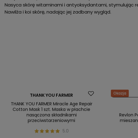
Nasyca skórę witaminami i antyoksydantami, stymulując r
Nawilża i koi skórę, nadając jej zadbany wygląd.
Promocja
Okazja
THANK YOU FARMER
Nasz bestseller
Nasz bestsel
THANK YOU FARMER Miracle Age Repair
Cotton Mask 1 szt. Maska w płachcie
nasączona składnikami
Revlon P
przeciwstarzeniowymi
mieszane
5.0