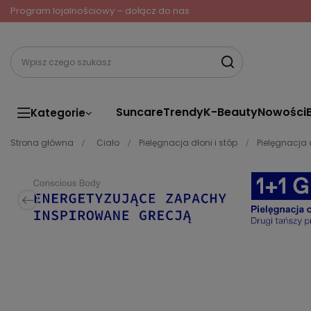
Program lojalnościowy – dołącz do nas
Suncare
Trendy
K-Beauty
Nowości
Kategorie
Strona główna
Ciało
Pielęgnacja dłoni i stóp
Pielęgnacja 