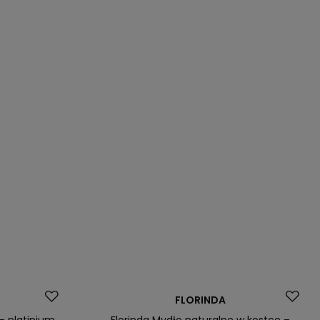
Okazja
FLORINDA
- platinium
Florinda Mydło naturalne w kostce –