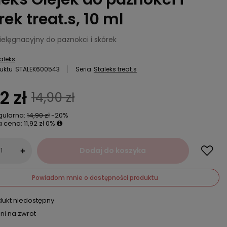
rek treat.s, 10 ml
ielęgnacyjny do paznokci i skórek
aleks
uktu
STALEK600543
Seria
Staleks treat.s
2 zł
14,90 zł
gularna:
14,90 zł
-20%
a cena:
11,92 zł
0%
Dodaj do koszyka
+
Powiadom mnie o dostępności produktu
dukt niedostępny
ni na zwrot