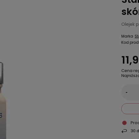
skó
Olejek p
Marka
St
Kod prod
11,9
Cena re
Najniższ
-
Pro
30
d