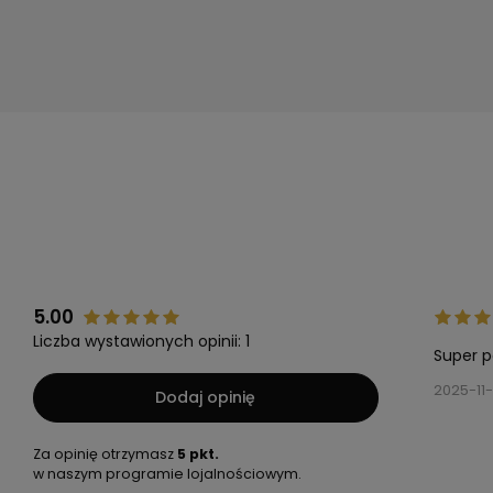
5.00
Liczba wystawionych opinii: 1
Super p
2025-11
Dodaj opinię
Za opinię otrzymasz
5 pkt.
w naszym programie lojalnościowym.