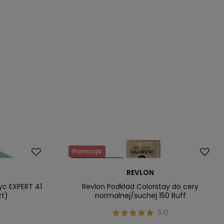
Promocja
Nasz bestseller
REVLON
życ EXPERT 41
Revlon Podkład Colorstay do cery
zt)
normalnej/suchej 150 Buff
5.0