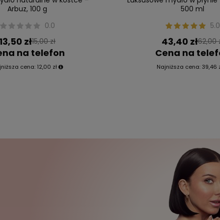
Arbuz, 100 g
500 ml
0.0
5.0
13,50 zł
43,40 zł
15,00 zł
62,00 
na na telefon
Cena na tele
jniższa cena:
12,00 zł
Najniższa cena:
39,46 