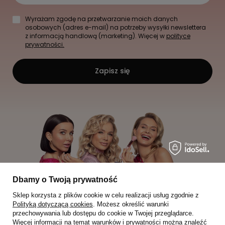
Wyrażam zgodę na przetwarzanie moich danych
osobowych (adres e-mail) na potrzeby wysyłki newslettera
z informacją handlową (marketing). Więcej w
polityce
prywatności.
Zapisz się
Dbamy o Twoją prywatność
Sklep korzysta z plików cookie w celu realizacji usług zgodnie z
Polityką dotyczącą cookies
. Możesz określić warunki
przechowywania lub dostępu do cookie w Twojej przeglądarce.
Więcej informacji na temat warunków i prywatności można znaleźć