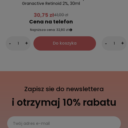
Granactive Retinoid 2%, 30ml
30,75 zł
41,00 zł
Cena na telefon
Najniższa cena:
32,80 zł
Do koszyka
-
+
-
+
Zapisz sie do newslettera
i otrzymaj 10% rabatu
Twój adres e-mail