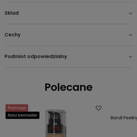
Skład
Cechy
Podmiot odpowiedzialny
Polecane
Promocja
Nasz bestsell
Nasz bestseller
Bandi Peeli