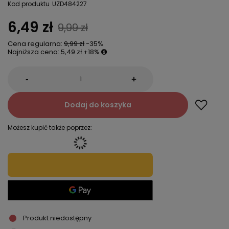
Kod produktu
UZD484227
6,49 zł
9,99 zł
Cena regularna:
9,99 zł
-35%
Najniższa cena:
5,49 zł
+18%
-
+
Dodaj do koszyka
Możesz kupić także poprzez:
Produkt niedostępny