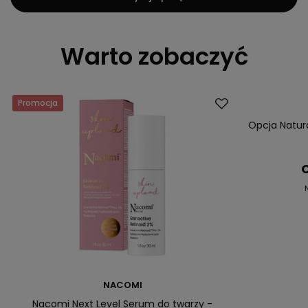
Warto zobaczyć
Promocja
Promocja
Opcja Natur
C
NACOMI
Nacomi Next Level Serum do twarzy -