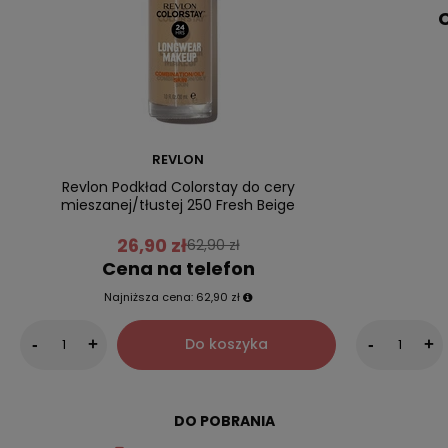
C
REVLON
Revlon Podkład Colorstay do cery
mieszanej/tłustej 250 Fresh Beige
26,90 zł
62,90 zł
Cena na telefon
Najniższa cena:
62,90 zł
Do koszyka
-
+
-
+
DO POBRANIA