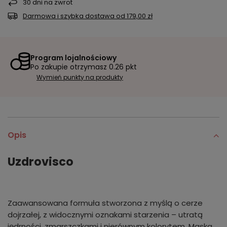
30
dni na zwrot
Darmowa i szybka dostawa
od
179,00 zł
Program lojalnościowy
Po zakupie otrzymasz
0.26 pkt
Wymień punkty na produkty
Opis
Uzdrovisco
Zaawansowana formuła stworzona z myślą o cerze
dojrzałej, z widocznymi oznakami starzenia – utratą
jędrności, zmarszczkami i nierównym kolorytem. Maska