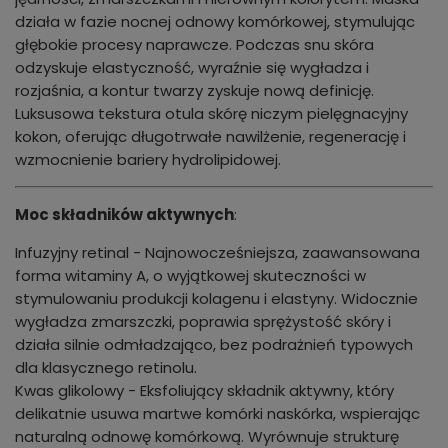
działa w fazie nocnej odnowy komórkowej, stymulując
głębokie procesy naprawcze. Podczas snu skóra
odzyskuje elastyczność, wyraźnie się wygładza i
rozjaśnia, a kontur twarzy zyskuje nową definicję.
Luksusowa tekstura otula skórę niczym pielęgnacyjny
kokon, oferując długotrwałe nawilżenie, regenerację i
wzmocnienie bariery hydrolipidowej.
Moc składników aktywnych
:
Infuzyjny retinal - Najnowocześniejsza, zaawansowana
forma witaminy A, o wyjątkowej skuteczności w
stymulowaniu produkcji kolagenu i elastyny. Widocznie
wygładza zmarszczki, poprawia sprężystość skóry i
działa silnie odmładzająco, bez podrażnień typowych
dla klasycznego retinolu.
Kwas glikolowy - Eksfoliujący składnik aktywny, który
delikatnie usuwa martwe komórki naskórka, wspierając
naturalną odnowę komórkową. Wyrównuje strukturę