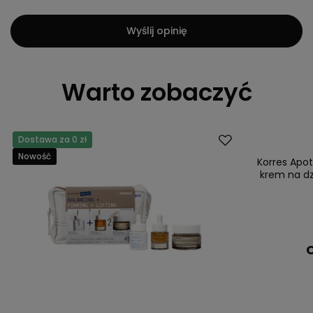
Wyślij opinię
Warto zobaczyć
Dostawa za 0 zł
Nowość
Korres Apot
krem na dzi
C