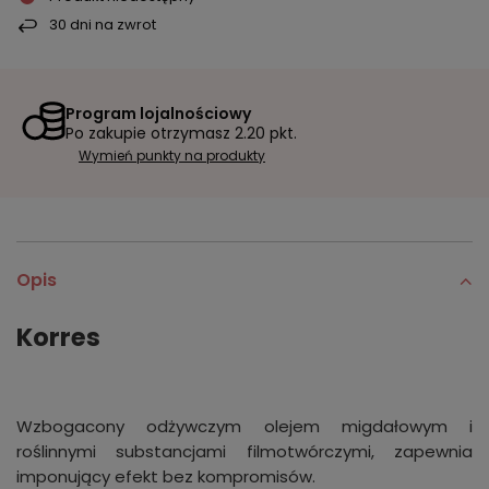
30
dni na zwrot
Program lojalnościowy
Po zakupie otrzymasz
2.20 pkt.
Wymień punkty na produkty
Opis
Korres
Wzbogacony odżywczym olejem migdałowym i
roślinnymi substancjami filmotwórczymi, zapewnia
imponujący efekt bez kompromisów.