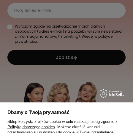
Twój adres e-mail
Wyrażam zgodę na przetwarzanie moich danych
osobowych (adres e-mail) na potrzeby wysyłki newslettera
z informacją handlową (marketing). Więcej w
polityce
prywatności.
Zapisz się
Dbamy o Twoją prywatność
Sklep korzysta z plików cookie w celu realizacji usług zgodnie z
Polityką dotyczącą cookies
. Możesz określić warunki
przechowywania lub dostępu do cookie w Twojej przeglądarce.