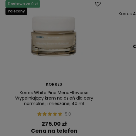
Dostawa za 0 zł
Polecany
Korres 
C
KORRES
Korres White Pine Meno-Reverse
Wypełniający krem na dzień dla cery
normalnej i mieszanej 40 ml
5.0
275,00 zł
Cena na telefon