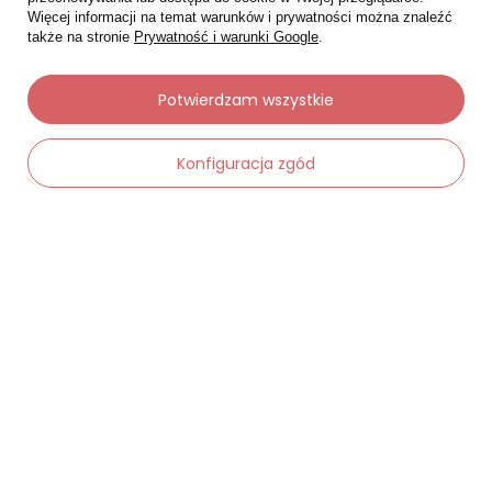
Więcej informacji na temat warunków i prywatności można znaleźć
także na stronie
Prywatność i warunki Google
.
Potwierdzam wszystkie
Moje zamówienia
Konfiguracja zgód
Status zamówienia
Śledzenie przesyłki
Chcę zareklamować produkt
-
Dodaj do koszyka
+
Chcę zwrócić produkt
Chcę wymienić towar
Kontakt
Moje konto
Regulaminy