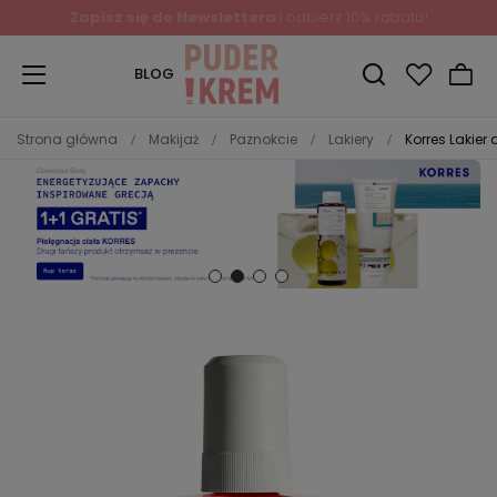
Zapisz się do Newslettera
i odbierz 10% rabatu!
BLOG
Strona główna
Makijaż
Paznokcie
Lakiery
Korres Lakier 