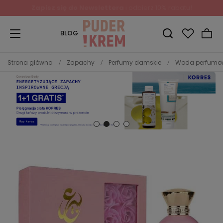
Zapisz się do Newslettera
i odbierz 10% rabatu!
BLOG
Strona główna
Zapachy
Perfumy damskie
Woda perfum