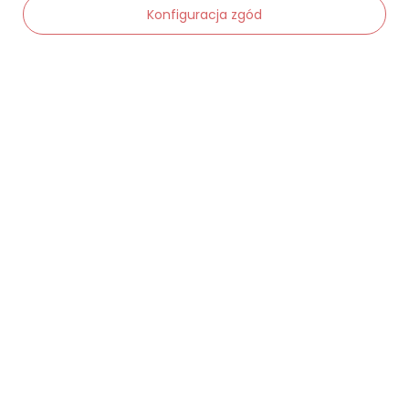
Moje zamówienia
Konfiguracja zgód
Status zamówienia
Śledzenie przesyłki
-
Dodaj do koszyka
+
Chcę zareklamować produkt
Chcę zwrócić produkt
Chcę wymienić towar
Kontakt
Moje konto
Regulaminy
Dane kontaktowe