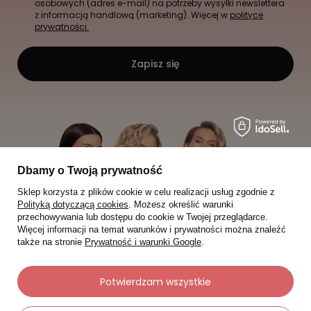
osobowych (adres e-mail) na potrzeby wysyłki newslettera
z informacją handlową (marketing). Więcej w
polityce
prywatności.
Zapisz się
Dbamy o Twoją prywatność
Sklep korzysta z plików cookie w celu realizacji usług zgodnie z
Polityką dotyczącą cookies
. Możesz określić warunki
przechowywania lub dostępu do cookie w Twojej przeglądarce.
Więcej informacji na temat warunków i prywatności można znaleźć
także na stronie
Prywatność i warunki Google
.
Potwierdzam wszystkie