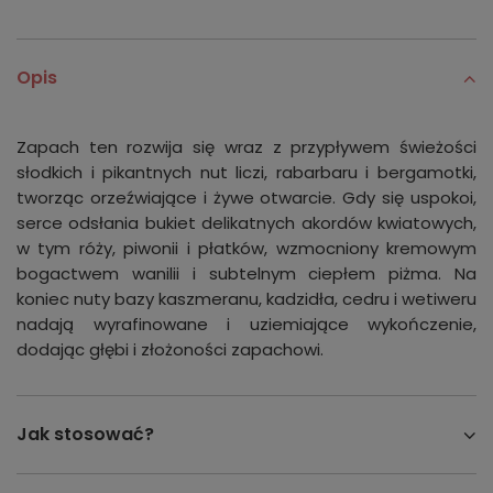
Opis
Zapach ten rozwija się wraz z przypływem świeżości
słodkich i pikantnych nut liczi, rabarbaru i bergamotki,
tworząc orzeźwiające i żywe otwarcie. Gdy się uspokoi,
serce odsłania bukiet delikatnych akordów kwiatowych,
w tym róży, piwonii i płatków, wzmocniony kremowym
bogactwem wanilii i subtelnym ciepłem piżma. Na
koniec nuty bazy kaszmeranu, kadzidła, cedru i wetiweru
nadają wyrafinowane i uziemiające wykończenie,
dodając głębi i złożoności zapachowi.
Jak stosować?