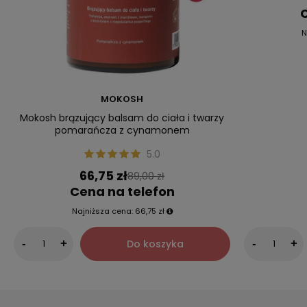
C
N
MOKOSH
Mokosh brązujący balsam do ciała i twarzy
pomarańcza z cynamonem
5.0
66,75 zł
89,00 zł
Cena na telefon
Najniższa cena:
66,75 zł
Do koszyka
-
+
-
+