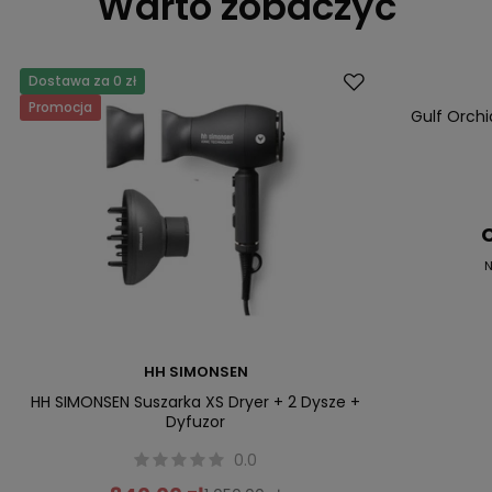
Warto zobaczyć
Dostawa za 0 zł
Okazja
Promocja
Gulf Orc
C
N
HH SIMONSEN
HH SIMONSEN Suszarka XS Dryer + 2 Dysze +
Dyfuzor
0.0