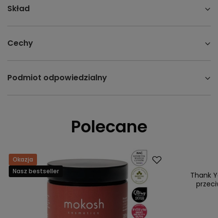
Skład
Cechy
Podmiot odpowiedzialny
Polecane
Okazja
Promocja
Nasz bestseller
Nasz bestsell
Thank Y
przeci