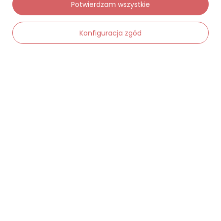
Potwierdzam wszystkie
Status zamówienia
Konfiguracja zgód
Śledzenie przesyłki
Chcę zareklamować produkt
Chcę zwrócić produkt
-
Dodaj do koszyka
+
Chcę wymienić towar
Kontakt
Moje konto
Regulaminy
Dane kontaktowe