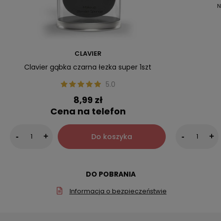
N
CLAVIER
Clavier gąbka czarna łezka super 1szt
5.0
8,99 zł
Cena na telefon
Do koszyka
-
+
-
+
DO POBRANIA
Informacja o bezpieczeństwie