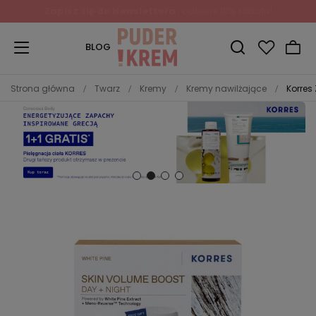
Zapisz się do Newslettera
i odbierz 10% rabatu!
BLOG
Strona główna
Twarz
Kremy
Kremy nawilżające
Korres