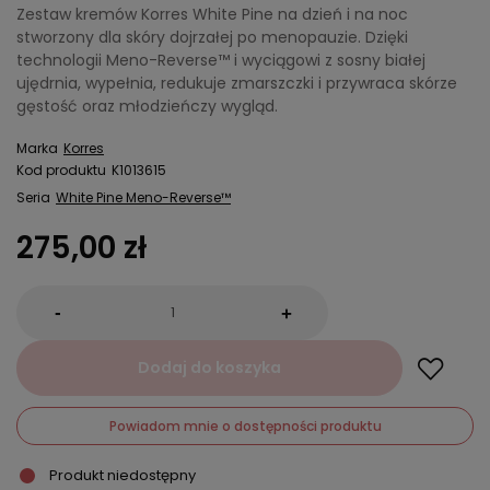
Zestaw kremów Korres White Pine na dzień i na noc
stworzony dla skóry dojrzałej po menopauzie. Dzięki
technologii Meno-Reverse™ i wyciągowi z sosny białej
ujędrnia, wypełnia, redukuje zmarszczki i przywraca skórze
gęstość oraz młodzieńczy wygląd.
Marka
Korres
Kod produktu
K1013615
Seria
White Pine Meno-Reverse™
275,00 zł
-
+
Dodaj do koszyka
Powiadom mnie o dostępności produktu
Produkt niedostępny