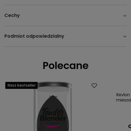
Cechy
Podmiot odpowiedzialny
Polecane
Nasz bestseller
Promocja
Nasz bestsell
Revlon
mieszan
C