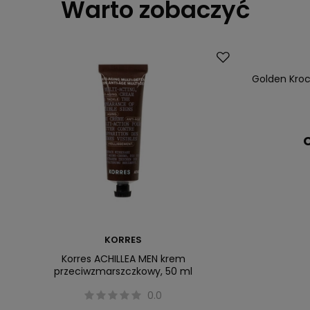
Warto zobaczyć
Dostawa za 0 
Polecany
Golden Kro
C
KORRES
Korres ACHILLEA MEN krem
przeciwzmarszczkowy, 50 ml
0.0