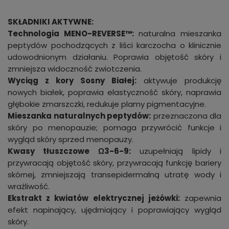
SKŁADNIKI AKTYWNE:
Technologia MENO-REVERSE™:
naturalna mieszanka
peptydów pochodzących z liści karczocha o klinicznie
udowodnionym działaniu. Poprawia objętość skóry i
zmniejsza widoczność zwiotczenia.
Wyciąg z kory Sosny Białej:
aktywuje produkcję
nowych białek, poprawia elastyczność skóry, naprawia
głębokie zmarszczki, redukuje plamy pigmentacyjne.
Mieszanka naturalnych peptydów:
przeznaczona dla
skóry po menopauzie; pomaga przywrócić funkcje i
wygląd skóry sprzed menopauzy.
Kwasy tłuszczowe Ω3-6-9:
uzupełniają lipidy i
przywracają objętość skóry, przywracają funkcję bariery
skórnej, zmniejszają transepidermalną utratę wody i
wrażliwość.
Ekstrakt z kwiatów elektrycznej jeżówki:
zapewnia
efekt napinający, ujędrniający i poprawiający wygląd
skóry.