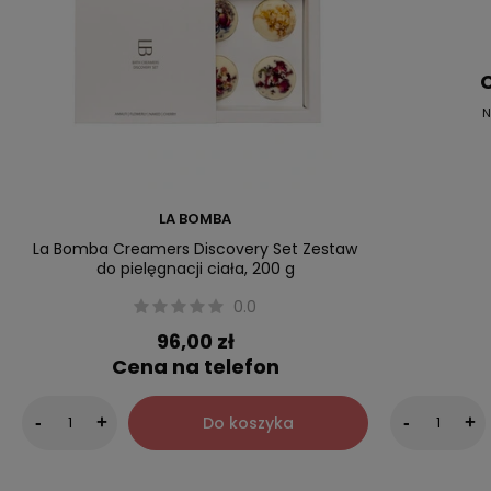
C
N
LA BOMBA
La Bomba Creamers Discovery Set Zestaw
do pielęgnacji ciała, 200 g
0.0
96,00 zł
Cena na telefon
Do koszyka
-
+
-
+