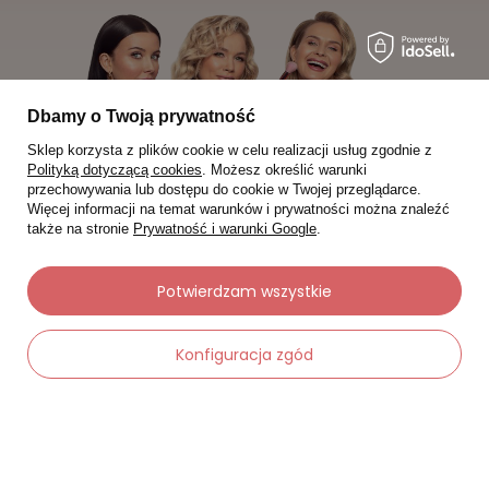
Dbamy o Twoją prywatność
Sklep korzysta z plików cookie w celu realizacji usług zgodnie z
Polityką dotyczącą cookies
. Możesz określić warunki
przechowywania lub dostępu do cookie w Twojej przeglądarce.
Więcej informacji na temat warunków i prywatności można znaleźć
także na stronie
Prywatność i warunki Google
.
Potwierdzam wszystkie
Moje zamówienia
Konfiguracja zgód
Status zamówienia
Śledzenie przesyłki
Chcę zareklamować produkt
-
Dodaj do koszyka
+
Chcę zwrócić produkt