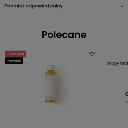
Podmiot odpowiedzialny
Polecane
Promocja
Promocja
Nowość
Nowość
poppy hea
C