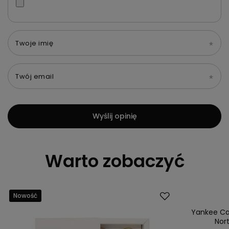
Twoje imię
Twój email
Wyślij opinię
Warto zobaczyć
Nowość
Promocja
Przecena
Yankee Ca
Nor