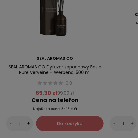
C
N
SEAL AROMAS CO
SEAL AROMAS CO Dyfuzor zapachowy Basic
Pure Verveine – Werbena, 500 ml
0.0
69,30 zł
99,00 zł
Cena na telefon
Najniższa cena:
84,15 zł
Do koszyka
-
+
-
+