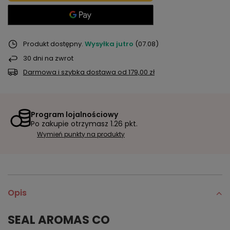
Produkt dostępny
Wysyłka
jutro
(07.08)
30
dni na zwrot
Darmowa i szybka dostawa
od
179,00 zł
Program lojalnościowy
Po zakupie otrzymasz
1.26 pkt.
Wymień punkty na produkty
Opis
SEAL AROMAS CO