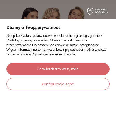
Dbamy o Twoją prywatność
Sklep korzysta z plików cookie w celu realizacji usług zgodnie z
Polityką dotyczącą cookies
. Możesz określić warunki
przechowywania lub dostępu do cookie w Twojej przeglądarce.
Więcej informacji na temat warunków i prywatności można znaleźć
także na stronie
Prywatność i warunki Google
.
Potwierdzam wszystkie
Moje zamówienia
Konfiguracja zgód
Status zamówienia
Śledzenie przesyłki
-
Dodaj do koszyka
+
Chcę zareklamować produkt