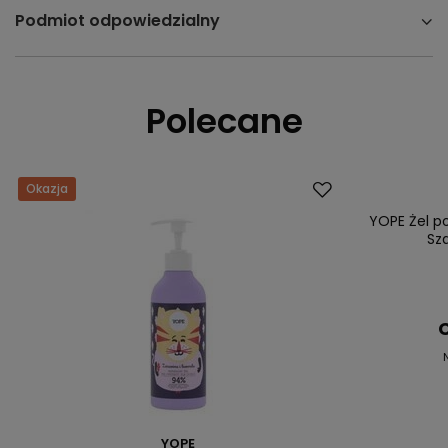
Podmiot odpowiedzialny
Polecane
Okazja
Okazja
YOPE Żel p
Sz
C
YOPE