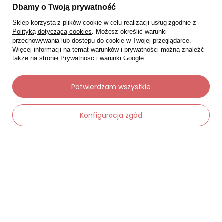
Dbamy o Twoją prywatność
Sklep korzysta z plików cookie w celu realizacji usług zgodnie z
Polityką dotyczącą cookies
. Możesz określić warunki
przechowywania lub dostępu do cookie w Twojej przeglądarce.
Więcej informacji na temat warunków i prywatności można znaleźć
także na stronie
Prywatność i warunki Google
.
Moje zamówienia
Potwierdzam wszystkie
Status zamówienia
Konfiguracja zgód
Śledzenie przesyłki
Chcę zareklamować produkt
Chcę zwrócić produkt
-
Dodaj do koszyka
+
Chcę wymienić towar
Kontakt
Moje konto