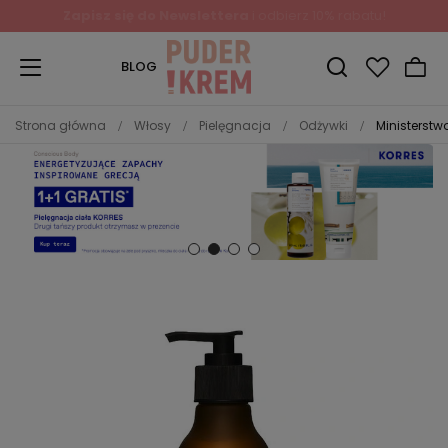
Zapisz się do Newslettera
i odbierz 10% rabatu!
BLOG
Strona główna
Włosy
Pielęgnacja
Odżywki
Ministerst