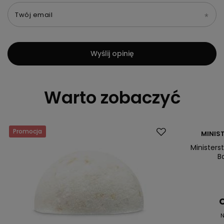
Twój email
Wyślij opinię
Warto zobaczyć
Promocja
Promocja
MINIS
Ministers
B
C
N