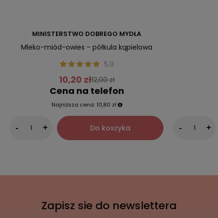
MINISTERSTWO DOBREGO MYDŁA
Mleko-miód-owies - półkula kąpielowa
5.0
10,20 zł
12,00 zł
Cena na telefon
Najniższa cena:
10,80 zł
Do koszyka
-
+
-
+
Zapisz sie do newslettera