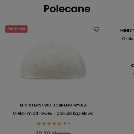
Polecane
Promocja
Promocja
MINIS
Czeko
C
MINISTERSTWO DOBREGO MYDŁA
Mleko-miód-owies - półkula kąpielowa
5.0
10,20 zł
12,00 zł