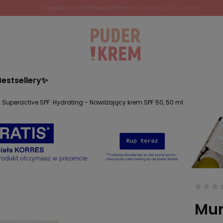
Zapisz się do Newslettera
i odbierz 10% rabatu!
Bestsellery✨
Superactive SPF: Hydrating - Nawilżający krem SPF 50, 50 ml
Mur