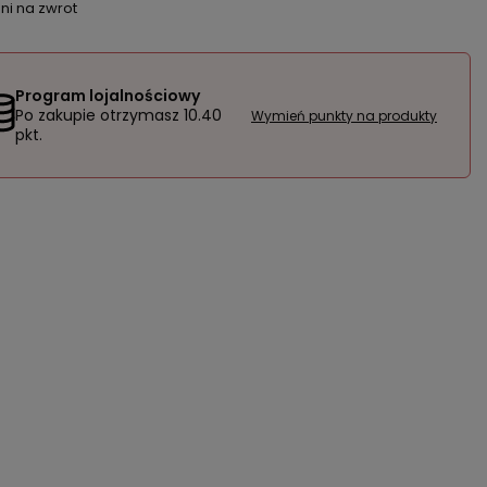
ni na zwrot
Program lojalnościowy
Po zakupie otrzymasz
10.40
Wymień punkty na produkty
pkt.