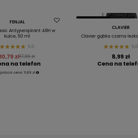
Nasz bestseller
FENJAL
CLAVIER
ler
assic Antyperspirant 48H w
kulce, 50 ml
Clavier gąbka czarna łezka
5.0
5.0
10,79 zł
8,99 zł
17,99 zł
na na telefon
Cena na tele
jniższa cena:
11,69 zł