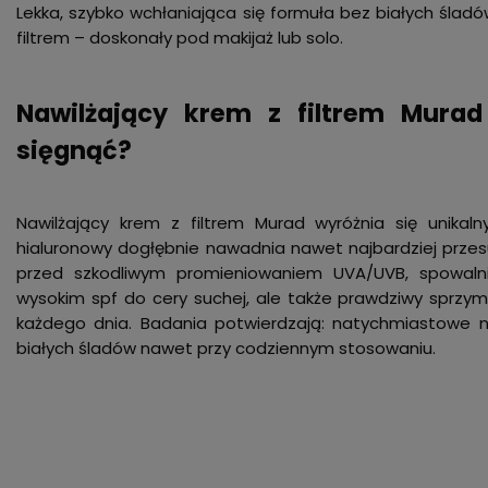
Lekka, szybko wchłaniająca się formuła bez białych ślad
filtrem – doskonały pod makijaż lub solo.
Nawilżający krem z filtrem Mura
sięgnąć?
Nawilżający krem z filtrem Murad wyróżnia się unika
hialuronowy dogłębnie nawadnia nawet najbardziej przesu
przed szkodliwym promieniowaniem UVA/UVB, spowalni
wysokim spf do cery suchej, ale także prawdziwy sprzy
każdego dnia. Badania potwierdzają: natychmiastowe naw
białych śladów nawet przy codziennym stosowaniu.