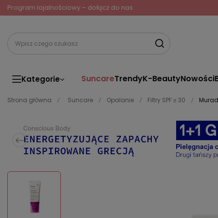
Program lojalnościowy – dołącz do nas
Suncare
Trendy
K-Beauty
Nowości
Kategorie
Strona główna
Suncare
Opalanie
Filtry SPF ≥ 30
Murad 