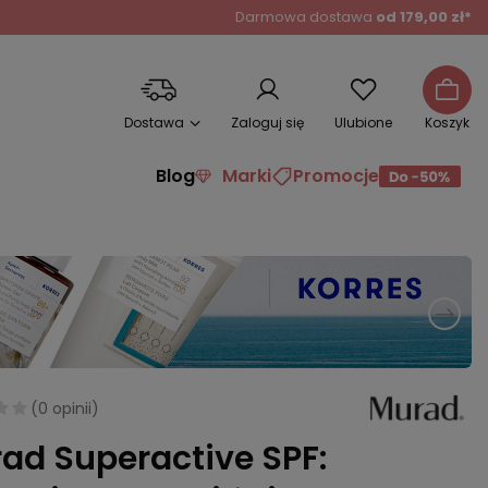
Darmowa dostawa
od 179,00 zł*
Dostawa
Zaloguj się
Ulubione
Koszyk
Blog
Marki
Promocje
(
0 opinii
)
ad Superactive SPF: