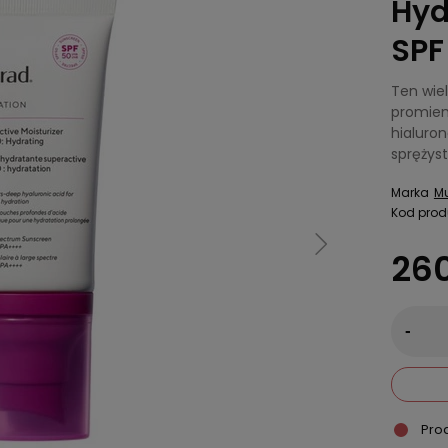
Hyd
SPF
Ten wie
promien
hialuron
sprężys
Marka
M
Kod prod
260
-
Pro