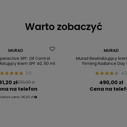
Warto zobaczyć
 zł
Dostawa za 0 zł
MURAD
MURAD
eractive SPF: Oil Control
Murad Rewitalizujący kre
 Matujący krem SPF 40, 50 ml
Firming Radiance Day
5.0
4.
91,20 zł
490,00 zł
239,00 zł
na na telefon
Cena na tele
jniższa cena:
191,20 zł