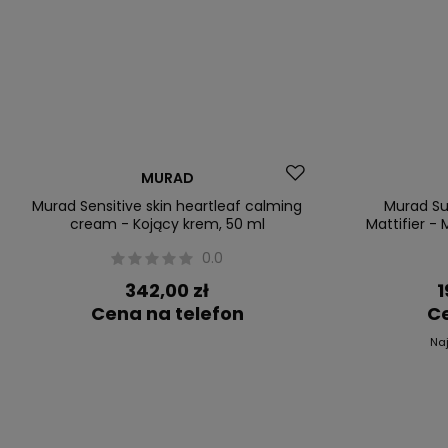
Dostawa za 0 zł
Dostawa za 0
MURAD
Okazja
Murad Sensitive skin heartleaf calming
Murad Sup
cream - Kojący krem, 50 ml
Mattifier -
0.0
342,00 zł
1
Cena na telefon
Ce
Na