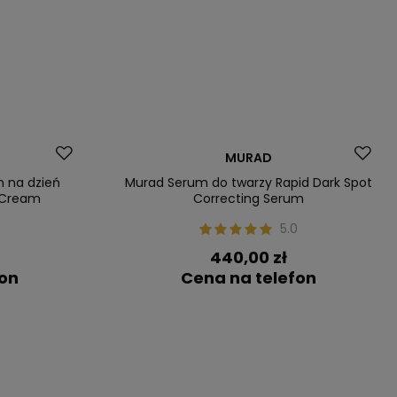
Dostawa za 0 zł
MURAD
m na dzień
Murad Serum do twarzy Rapid Dark Spot
 Cream
Correcting Serum
0
5.0
440,00 zł
fon
Cena na telefon