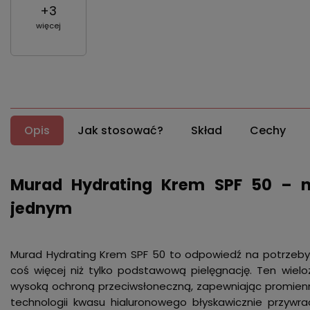
+
3
więcej
Opis
Jak stosować?
Skład
Cechy
Murad Hydrating Krem SPF 50 – na
jednym
Murad Hydrating Krem SPF 50 to odpowiedź na potrzeby s
coś więcej niż tylko podstawową pielęgnację. Ten wiel
wysoką ochroną przeciwsłoneczną, zapewniając promienn
technologii kwasu hialuronowego błyskawicznie przywrac