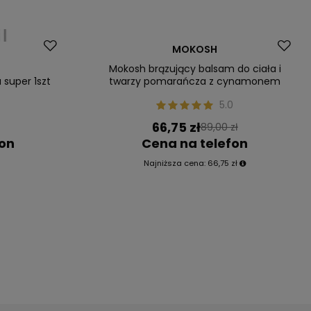
Okazja
MOKOSH
Nasz bestseller
Mokosh brązujący balsam do ciała i
 super 1szt
twarzy pomarańcza z cynamonem
5.0
66,75 zł
89,00 zł
fon
Cena na telefon
Najniższa cena:
66,75 zł