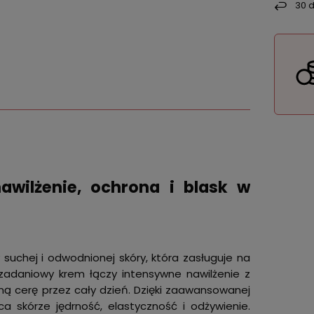
30
d
wilżenie, ochrona i blask w
uchej i odwodnionej skóry, która zasługuje na
ozadaniowy krem łączy intensywne nawilżenie z
ą cerę przez cały dzień. Dzięki zaawansowanej
a skórze jędrność, elastyczność i odżywienie.