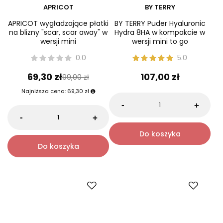
APRICOT
BY TERRY
APRICOT wygładzające płatki
BY TERRY Puder Hyaluronic
na blizny "scar, scar away" w
Hydra 8HA w kompakcie w
wersji mini
wersji mini to go
0.0
5.0
69,30 zł
107,00 zł
99,00 zł
Najniższa cena:
69,30 zł
-
+
-
+
Do koszyka
Do koszyka