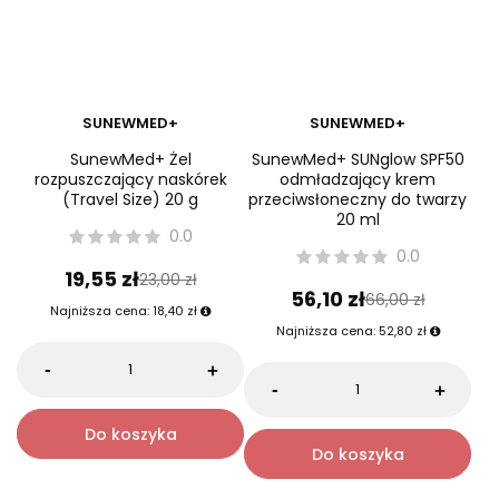
SUNEWMED+
SUNEWMED+
SunewMed+ Żel
SunewMed+ SUNglow SPF50
rozpuszczający naskórek
odmładzający krem
(Travel Size) 20 g
przeciwsłoneczny do twarzy
20 ml
0.0
0.0
19,55 zł
23,00 zł
56,10 zł
66,00 zł
Najniższa cena:
18,40 zł
Najniższa cena:
52,80 zł
-
+