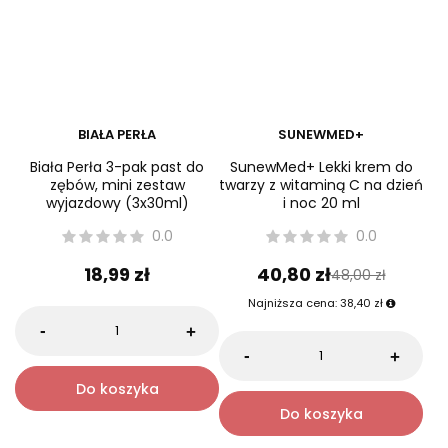
BIAŁA PERŁA
SUNEWMED+
Biała Perła 3-pak past do
SunewMed+ Lekki krem do
zębów, mini zestaw
twarzy z witaminą C na dzień
wyjazdowy (3x30ml)
i noc 20 ml
0.0
0.0
18,99 zł
40,80 zł
48,00 zł
Najniższa cena:
38,40 zł
-
+