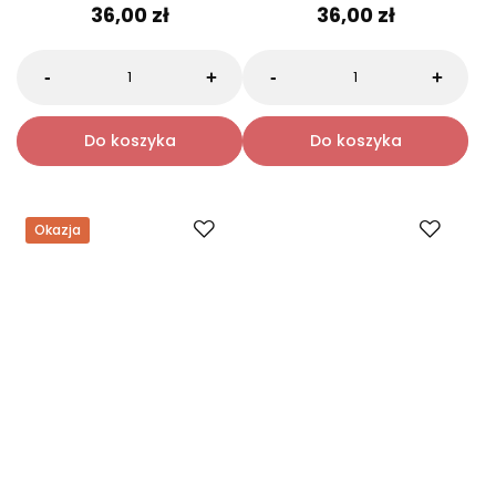
Björn Axén REPAIR Odżywka
Björn Axén MOISTURE
do włosów zniszczonych
Nawilżający szampon do
Travel Size 75 ml
włosów Travel Size 75 ml
0.0
0.0
36,00 zł
36,00 zł
-
-
+
+
Do koszyka
Do koszyka
Okazja