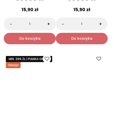
FEELO
FEELO
FEELO Zestaw ortodontyczny
FEELO Zestaw ortodontyczny
w kosmetyczce - fioletowy
w kosmetyczce - zielony
0.0
0.0
15,90 zł
15,90 zł
-
-
+
+
Do koszyka
Do koszyka
MIN. 399 ZŁ | PIANKA GRATIS
Okazja