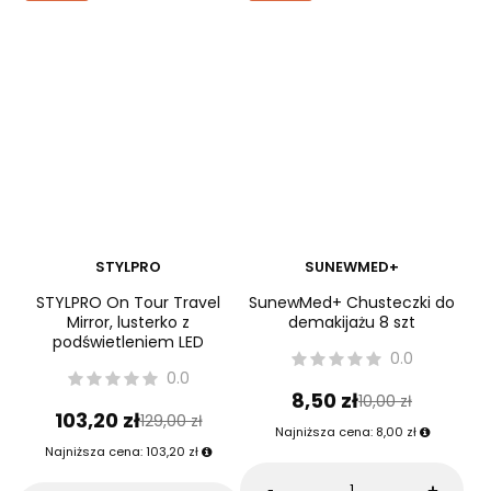
Do koszyka
Do koszyka
Okazja
Okazja
STYLPRO
SUNEWMED+
STYLPRO On Tour Travel
SunewMed+ Chusteczki do
Mirror, lusterko z
demakijażu 8 szt
podświetleniem LED
0.0