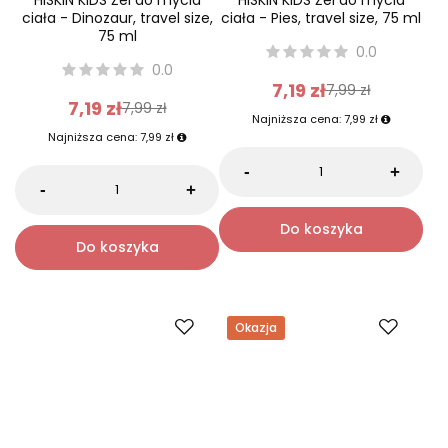
HISKIN
HISKIN
HISKIN KIDS Żel do mycia
HISKIN KIDS Żel do mycia
ciała - Dinozaur, travel size,
ciała - Pies, travel size, 75 ml
75 ml
0.0
0.0
7,19 zł
7,99 zł
7,19 zł
7,99 zł
Najniższa cena:
7,99 zł
Najniższa cena:
7,99 zł
-
+
-
+
Do koszyka
Do koszyka
Okazja