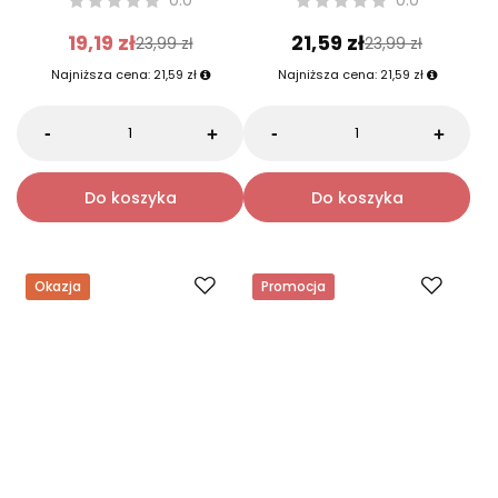
HISKIN
HISKIN
HISKIN TRAVEL SIZE SET
HISKIN TRAVEL SIZE SET
Walizka, szampon i odżywka
Walizka, krem do rąk i mydło
do włosów, 2 x 75 ml
w płynie, 2 x 75 ml
0.0
0.0
19,19 zł
21,59 zł
23,99 zł
23,99 zł
Najniższa cena:
21,59 zł
Najniższa cena:
21,59 zł
-
-
+
+
Do koszyka
Do koszyka
Okazja
Promocja