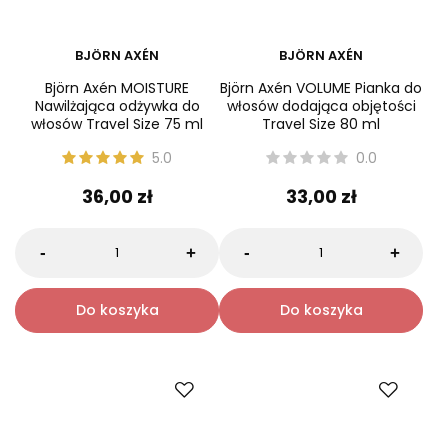
BJÖRN AXÉN
BJÖRN AXÉN
Björn Axén MOISTURE
Björn Axén VOLUME Pianka do
Nawilżająca odżywka do
włosów dodająca objętości
włosów Travel Size 75 ml
Travel Size 80 ml
5.0
0.0
36,00 zł
33,00 zł
-
-
+
+
Do koszyka
Do koszyka