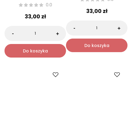
BJÖRN AXÉN
BJÖRN AXÉN
Björn Axén Suchy szampon
Björn Axén Sól morska w
Green Apple Travel Size 80
sprayu Travel Size 50 ml
ml
0.0
0.0
33,00 zł
33,00 zł
-
+
-
+
Do koszyka
Do koszyka