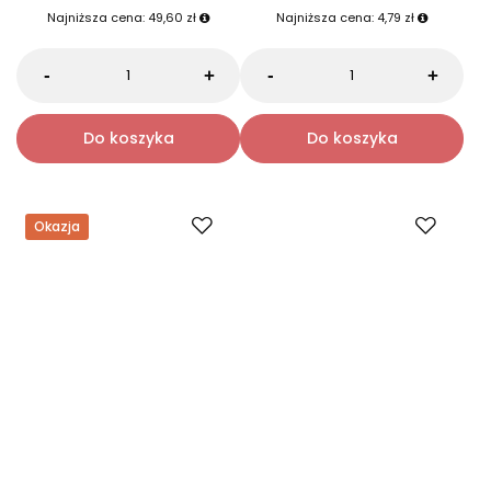
Aktywator pod krem do
ręczniki do twarzy z włókien
twarzy i pod oczy 20 ml
akacji i sosny 10 szt
0.0
0.0
52,70 zł
5,09 zł
62,00 zł
5,99 zł
Najniższa cena:
49,60 zł
Najniższa cena:
4,79 zł
-
-
+
+
Do koszyka
Do koszyka
Okazja