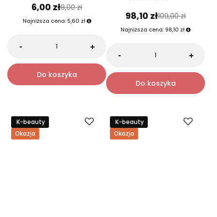
Mini aplikator do cieni z
Hanskin Youth Energy On
gąbeczką do kasetki
The Go Zestaw podróżny do
magnetycznej
pielęgnacji skóry - efekt
odżywienia i wygładzenia
5.0
0.0
6,00 zł
8,00 zł
98,10 zł
109,00 zł
Najniższa cena:
5,60 zł
Najniższa cena:
98,10 zł
-
+
-
+
Do koszyka
Do koszyka
K-beauty
K-beauty
Okazja
Okazja