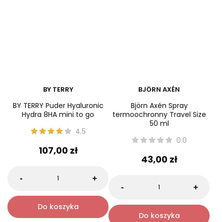
BY TERRY
BJÖRN AXÉN
BY TERRY Puder Hyaluronic
Björn Axén Spray
Hydra 8HA mini to go
termoochronny Travel Size
50 ml
4.5
0.0
107,00 zł
43,00 zł